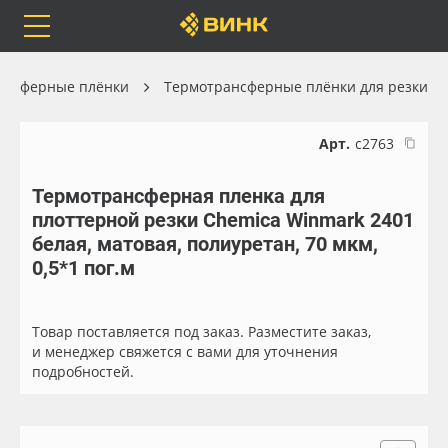
Orafol
Бренды
Доставка
ансферные плёнки
Термотрансферные плёнки для резки
Арт.
с2763
Термотрансферная пленка для
Каталог
Весь каталог
плоттерной резки Chemica Winmark 2401
белая, матовая, полиуретан, 70 мкм,
Orafol
Рулонные материалы
0,5*1 пог.м
Бренды
Самоклеящиеся плёнки
Товар поставляется под заказ. Разместите заказ,
и менеджер свяжется с вами для уточнения
Доставка
Листовые материалы
подробностей.
Оплата
Чернила