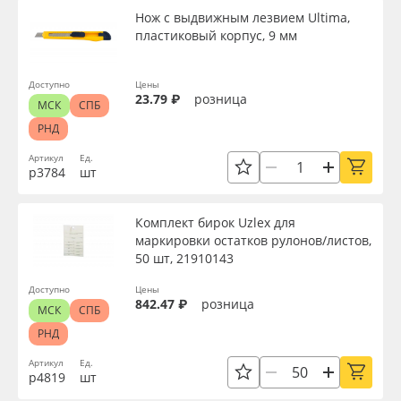
Нож с выдвижным лезвием Ultima,
пластиковый корпус, 9 мм
Доступно
Цены
23.79 ₽
розница
МСК
СПБ
РНД
Артикул
Ед.
р3784
шт
Комплект бирок Uzlex для
маркировки остатков рулонов/листов,
50 шт, 21910143
Доступно
Цены
842.47 ₽
розница
МСК
СПБ
РНД
Артикул
Ед.
р4819
шт