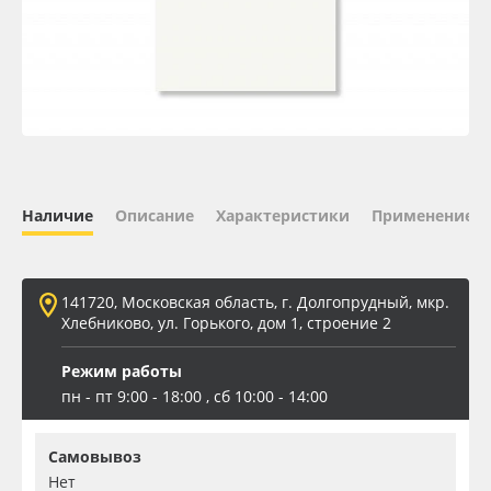
Oracal 641
Orajet 3640
Плёнка монтажная Oratape
ПЭТ листовой
Наличие
Описание
Характеристики
Применение
ПЭТ бэклит
141720, Московская область, г. Долгопрудный, мкр.
Вспененный ПВХ
Хлебниково, ул. Горького, дом 1, строение 2
Режим работы
Баннер
пн - пт 9:00 - 18:00 , сб 10:00 - 14:00
Заготовки для сувениров
Самовывоз
Нет