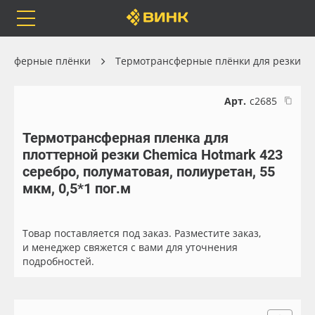
Orafol
Бренды
Доставка
ансферные плёнки
Термотрансферные плёнки для резки
Арт.
с2685
Термотрансферная пленка для
Каталог
Весь каталог
плоттерной резки Chemica Hotmark 423
серебро, полуматовая, полиуретан, 55
Orafol
Рулонные материалы
мкм, 0,5*1 пог.м
Бренды
Самоклеящиеся плёнки
Товар поставляется под заказ. Разместите заказ,
и менеджер свяжется с вами для уточнения
Доставка
Листовые материалы
подробностей.
Оплата
Чернила