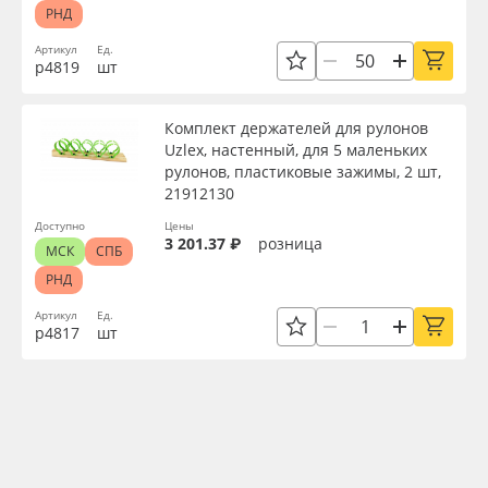
РНД
Артикул
Ед.
р4819
шт
Комплект держателей для рулонов
Uzlex, настенный, для 5 маленьких
рулонов, пластиковые зажимы, 2 шт,
21912130
Доступно
Цены
3 201.37 ₽
розница
МСК
СПБ
РНД
Артикул
Ед.
р4817
шт