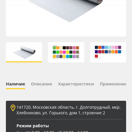
Oracal 641
Orajet 3640
Плёнка монтажная Oratape
ПЭТ листовой
ПЭТ бэклит
Наличие
Описание
Характеристики
Применение
Вспененный ПВХ
Баннер
141720, Московская область, г. Долгопрудный, мкр.
Хлебниково, ул. Горького, дом 1, строение 2
Заготовки для сувениров
Режим работы