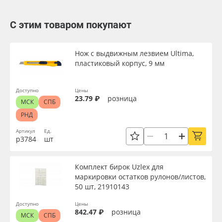
С этим товаром покупают
Нож с выдвижным лезвием Ultima,
пластиковый корпус, 9 мм
Доступно
Цены
23.79 ₽
розница
МСК
СПБ
РНД
Артикул
Ед.
р3784
шт
Комплект бирок Uzlex для
маркировки остатков рулонов/листов,
50 шт, 21910143
Доступно
Цены
842.47 ₽
розница
МСК
СПБ