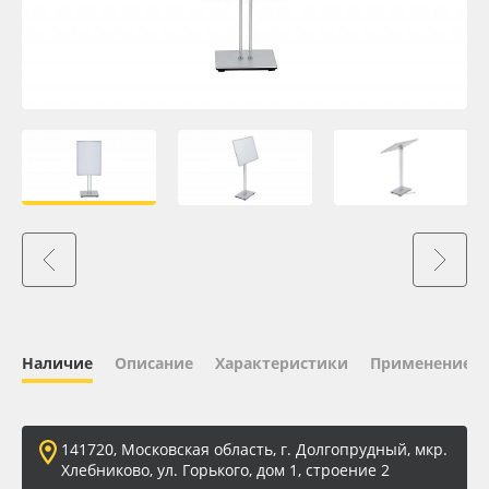
Oracal 641
Orajet 3640
Плёнка монтажная Oratape
ПЭТ листовой
ПЭТ бэклит
Вспененный ПВХ
Наличие
Описание
Характеристики
Применение
Баннер
Заготовки для сувениров
141720, Московская область, г. Долгопрудный, мкр.
Хлебниково, ул. Горького, дом 1, строение 2