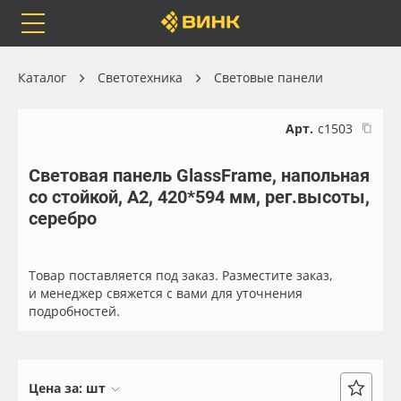
Orafol
Бренды
Доставка
Каталог
Светотехника
Световые панели
Арт.
с1503
Световая панель GlassFrame, напольная
Каталог
Весь каталог
со стойкой, А2, 420*594 мм, рег.высоты,
серебро
Orafol
Рулонные материалы
Бренды
Самоклеящиеся плёнки
Товар поставляется под заказ. Разместите заказ,
и менеджер свяжется с вами для уточнения
подробностей.
Доставка
Листовые материалы
Оплата
Чернила
Цена за:
шт