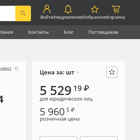
Войти
Уведомления
Избранное
Корзина
пания
Контакты
Блог
Поставщикам
р8802
Цена за:
шт
5 529
19 ₽
4
для юридических лиц
5 960
5 ₽
розничная цена