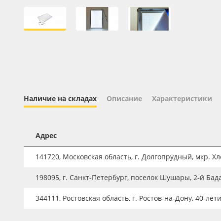
Профильные системы
Сублимация и термотрансфер
Светотехника
Инженерные пластики
Упаковочные материалы
Оборудование и инструмент
Наличие на складах
Описание
Характеристики
Новинки ассортимента
Oracal 641
Адрес
Orajet 3640
141720, Московская область, г. Долгопрудный, мкр. Хле
Плёнка монтажная Oratape
198095, г. Санкт-Петербург, поселок Шушары, 2-й Бад
ПЭТ листовой
ПЭТ бэклит
344111, Ростовская область, г. Ростов-на-Дону, 40-лет
Вспененный ПВХ