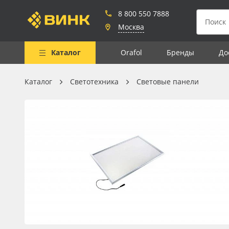
8 800 550 7888
Москва
Каталог
Orafol
Бренды
До
Каталог
Светотехника
Световые панели
Весь каталог
Рулонные материалы
Самоклеящиеся плёнки
Листовые материалы
Чернила
Клей, скотчи и крепёж
Мобильные конструкции и
POS-материалы