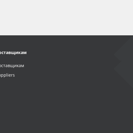
оставщикам
оставщикам
uppliers