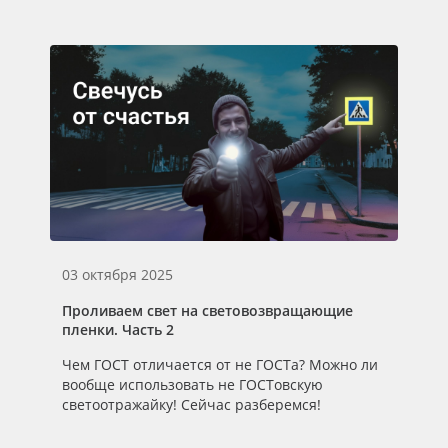
03 октября 2025
28
Проливаем свет на световозвращающие
Пр
пленки. Часть 2
пл
Чем ГОСТ отличается от не ГОСТа? Можно ли
Ра
вообще использовать не ГОСТовскую
ха
светоотражайку! Сейчас разберемся!
Св