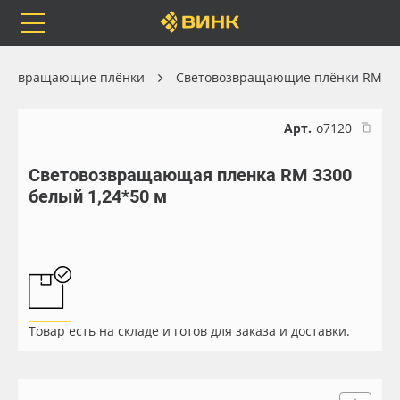
Orafol
Бренды
Доставка
возвращающие плёнки
Световозвращающие плёнки RM
Арт.
о7120
Световозвращающая пленка RM 3300
Каталог
Весь каталог
белый 1,24*50 м
Orafol
Рулонные материалы
Бренды
Самоклеящиеся плёнки
Доставка
Листовые материалы
Товар есть на складе и готов для заказа и доставки.
Оплата
Чернила