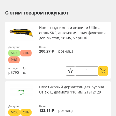
С этим товаром покупают
Нож с выдвижным лезвием Ultima,
сталь SK5, автоматическая фиксация,
доп.выступ, 18 мм, черный
Доступно
Цены
200.27 ₽
розница
МСК
СПБ
РНД
Артикул
Ед.
р3790
шт
Пластиковый держатель для рулона
Uzlex, L, диаметр 110 мм, 21912129
Доступно
Цены
133.11 ₽
розница
МСК
СПБ