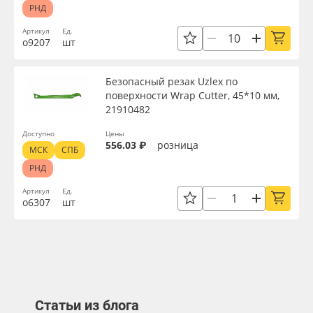
РНД
Артикул
Ед.
о9207
шт
Безопасный резак Uzlex по
поверхности Wrap Cutter, 45*10 мм,
21910482
Доступно
Цены
556.03 ₽
розница
МСК
СПБ
РНД
Артикул
Ед.
о6307
шт
Статьи из блога