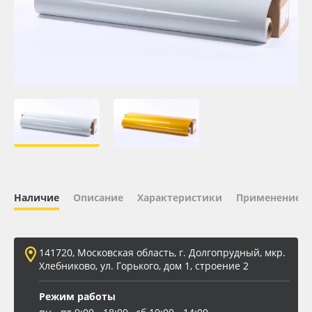
Oracal 641
Orajet 3640
Плёнка монтажная Oratape
ПЭТ листовой
ПЭТ бэклит
Наличие
Описание
Характеристики
Применение
Вспененный ПВХ
Баннер
141720, Московская область, г. Долгопрудный, мкр.
Хлебниково, ул. Горького, дом 1, строение 2
Заготовки для сувениров
Режим работы