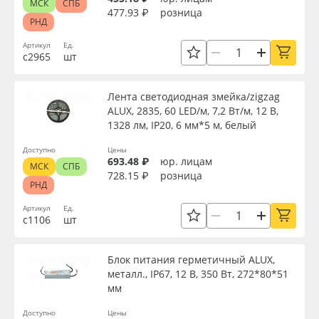
МСК
СПБ
477.93 ₽
розница
РНД
Артикул
Ед.
с2965
шт
Лента светодиодная змейка/zigzag
ALUX, 2835, 60 LED/м, 7,2 Вт/м, 12 В,
1328 лм, IP20, 6 мм*5 м, белый
Доступно
Цены
693.48 ₽
юр. лицам
МСК
СПБ
728.15 ₽
розница
РНД
Артикул
Ед.
с1106
шт
Блок питания герметичный ALUX,
металл., IP67, 12 В, 350 Вт, 272*80*51
мм
Доступно
Цены