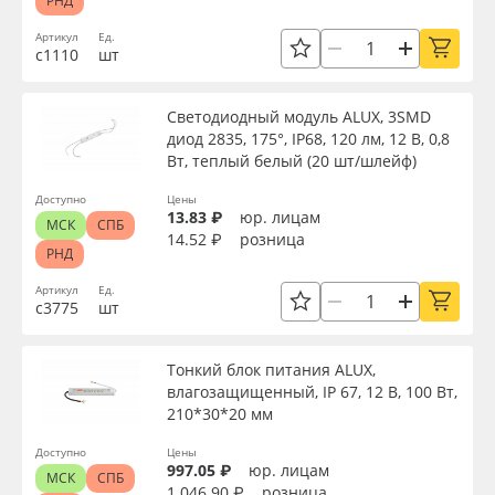
РНД
Артикул
Ед.
с1110
шт
Светодиодный модуль ALUX, 3SMD
диод 2835, 175°, IP68, 120 лм, 12 В, 0,8
Вт, теплый белый (20 шт/шлейф)
Доступно
Цены
13.83 ₽
юр. лицам
МСК
СПБ
14.52 ₽
розница
РНД
Артикул
Ед.
с3775
шт
Тонкий блок питания ALUX,
влагозащищенный, IP 67, 12 В, 100 Вт,
210*30*20 мм
Доступно
Цены
997.05 ₽
юр. лицам
МСК
СПБ
1 046.90 ₽
розница