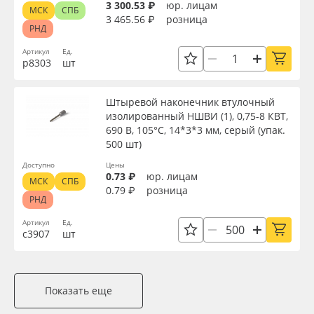
3 300.53 ₽
юр. лицам
МСК
СПБ
3 465.56 ₽
розница
РНД
Артикул
Ед.
р8303
шт
Штыревой наконечник втулочный
изолированный НШВИ (1), 0,75-8 КВТ,
690 В, 105°С, 14*3*3 мм, серый (упак.
500 шт)
Доступно
Цены
0.73 ₽
юр. лицам
МСК
СПБ
0.79 ₽
розница
РНД
Артикул
Ед.
с3907
шт
Показать еще