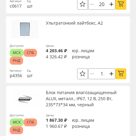
Артикул
Ед.
с0617
шт
Ультратонкий лайтбокс, А2
Доступно
Цены
4 203.46 ₽
юр. лицам
МСК
СПБ
4 326.42 ₽
розница
РНД
Артикул
Ед.
р4356
шт
Блок питания влагозащищенный
ALUX, металл., IP67, 12 В, 250 Вт,
235*73*34 мм, черный
Доступно
Цены
1 867.30 ₽
юр. лицам
МСК
СПБ
1 960.67 ₽
розница
РНД