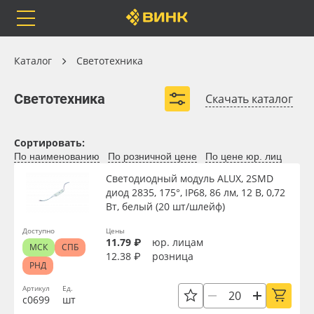
Orafol
Бренды
Доставка
Каталог
Каталог
Светотехника
Светотехника
Светотехника
Скачать каталог
Блоки питания
Модули светодиодные
Каталог
Весь каталог
Сортировать:
Светодиодные ленты
Гибкий неон
По наименованию
По розничной цене
По цене юр. лиц
Светодиодные линейки
Световые панели
Orafol
Рулонные материалы
Светодиодный модуль ALUX, 2SMD
диод 2835, 175°, IP68, 86 лм, 12 В, 0,72
Светодиодные пиксели
Вт, белый (20 шт/шлейф)
Бренды
Самоклеящиеся плёнки
Развернуть (2)
Доступно
Цены
11.79 ₽
юр. лицам
МСК
СПБ
Доставка
Листовые материалы
12.38 ₽
розница
РНД
Оплата
Чернила
Артикул
Ед.
с0699
шт