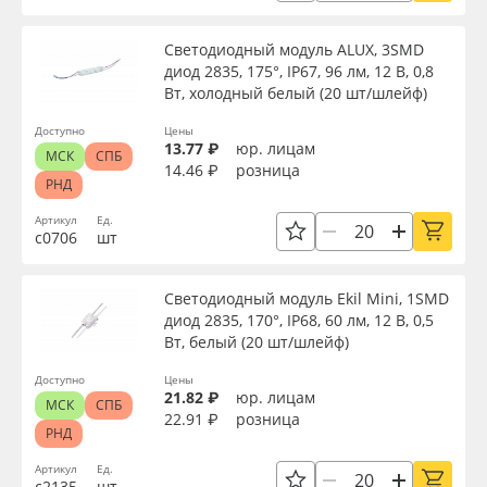
Oracal 641
Напряжение, В
Светодиодный модуль ALUX, 3SMD
диод 2835, 175°, IP67, 96 лм, 12 В, 0,8
Orajet 3640
Вт, холодный белый (20 шт/шлейф)
Цветовая температура, K
Доступно
Цены
Плёнка монтажная Oratape
13.77 ₽
юр. лицам
МСК
СПБ
14.46 ₽
розница
Цвет
РНД
ПЭТ листовой
Артикул
Ед.
с0706
шт
Упаковка
ПЭТ бэклит
Светодиодный модуль Ekil Mini, 1SMD
Вспененный ПВХ
Страна происхождения
диод 2835, 170°, IP68, 60 лм, 12 В, 0,5
Вт, белый (20 шт/шлейф)
Баннер
Доступно
Цены
Производитель
21.82 ₽
юр. лицам
МСК
СПБ
22.91 ₽
розница
Заготовки для сувениров
РНД
Торговая марка
Артикул
Ед.
с2135
шт