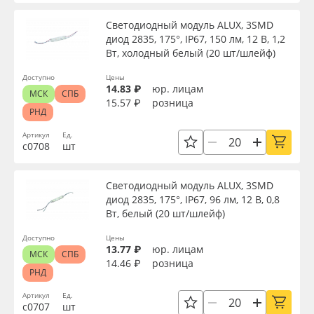
Сервис
Клей, скотчи и крепёж
Светодиодный модуль ALUX, 3SMD
Вид
диод 2835, 175°, IP67, 150 лм, 12 В, 1,2
Инструкции
Мобильные конструкции и POS-материалы
Вт, холодный белый (20 шт/шлейф)
Тип
Доступно
Цены
Компания
Профильные системы
14.83 ₽
юр. лицам
МСК
СПБ
15.57 ₽
розница
РНД
Контакты
Сублимация и термотрансфер
Толщина, мм
Артикул
Ед.
с0708
шт
Блог
Светотехника
Ширина, мм
Светодиодный модуль ALUX, 3SMD
Поставщикам
Инженерные пластики
диод 2835, 175°, IP67, 96 лм, 12 В, 0,8
Длина, мм
Вт, белый (20 шт/шлейф)
Избранное
Упаковочные материалы
Доступно
Цены
13.77 ₽
юр. лицам
Высота, мм
МСК
СПБ
Оборудование и инструмент
8 800 550 7888
14.46 ₽
розница
РНД
Москва
Артикул
Ед.
Мощность, Вт
Новинки ассортимента
с0707
шт