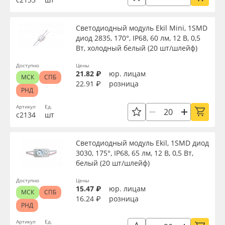
Серия
Светодиодный модуль Ekil Mini, 1SMD
диод 2835, 170°, IP68, 60 лм, 12 В, 0,5
Вт, холодный белый (20 шт/шлейф)
Назначение
Доступно
Цены
21.82 ₽
юр. лицам
МСК
СПБ
Доступность
22.91 ₽
розница
РНД
Артикул
Ед.
с2134
шт
Применить
Светодиодный модуль Ekil, 1SMD диод
Сбросить фильтр
3030, 175°, IP68, 65 лм, 12 В, 0,5 Вт,
белый (20 шт/шлейф)
Доступно
Цены
15.47 ₽
юр. лицам
МСК
СПБ
16.24 ₽
розница
РНД
Артикул
Ед.