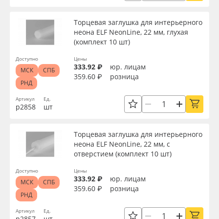
Oracal 641
Напряжение, В
Торцевая заглушка для интерьерного
неона ELF NeonLine, 22 мм, глухая
Orajet 3640
(комплект 10 шт)
Цветовая температура, K
Доступно
Цены
Плёнка монтажная Oratape
333.92 ₽
юр. лицам
МСК
СПБ
359.60 ₽
розница
Цвет
РНД
ПЭТ листовой
Артикул
Ед.
р2858
шт
Упаковка
ПЭТ бэклит
Торцевая заглушка для интерьерного
Вспененный ПВХ
Страна происхождения
неона ELF NeonLine, 22 мм, с
отверстием (комплект 10 шт)
Баннер
Доступно
Цены
Производитель
333.92 ₽
юр. лицам
МСК
СПБ
359.60 ₽
розница
Заготовки для сувениров
РНД
Торговая марка
Артикул
Ед.
р2857
шт