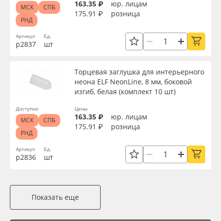
163.35 ₽
юр. лицам
МСК
СПБ
175.91 ₽
розница
РНД
Артикул
Ед.
р2837
шт
Торцевая заглушка для интерьерного
неона ELF NeonLine, 8 мм, боковой
изгиб, белая (комплект 10 шт)
Доступно
Цены
163.35 ₽
юр. лицам
МСК
СПБ
175.91 ₽
розница
РНД
Артикул
Ед.
р2836
шт
Показать еще