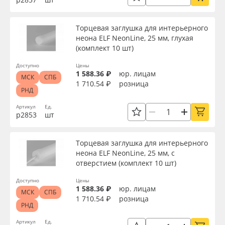
Серия
Торцевая заглушка для интерьерного
неона ELF NeonLine, 25 мм, глухая
(комплект 10 шт)
Назначение
Доступно
Цены
1 588.36 ₽
юр. лицам
МСК
СПБ
Доступность
1 710.54 ₽
розница
РНД
Артикул
Ед.
р2853
шт
Применить
Торцевая заглушка для интерьерного
Сбросить фильтр
неона ELF NeonLine, 25 мм, с
отверстием (комплект 10 шт)
Доступно
Цены
1 588.36 ₽
юр. лицам
МСК
СПБ
1 710.54 ₽
розница
РНД
Артикул
Ед.