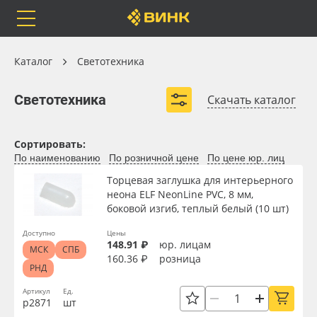
Orafol
Бренды
Доставка
Каталог
Каталог
Светотехника
Светотехника
Светотехника
Скачать каталог
Блоки питания
Модули светодиодные
Каталог
Весь каталог
Сортировать:
Светодиодные ленты
Гибкий неон
По наименованию
По розничной цене
По цене юр. лиц
Светодиодные линейки
Световые панели
Orafol
Рулонные материалы
Торцевая заглушка для интерьерного
неона ELF NeonLine PVC, 8 мм,
Светодиодные пиксели
боковой изгиб, теплый белый (10 шт)
Бренды
Самоклеящиеся плёнки
Развернуть (2)
Доступно
Цены
148.91 ₽
юр. лицам
МСК
СПБ
Доставка
Листовые материалы
160.36 ₽
розница
РНД
Оплата
Чернила
Артикул
Ед.
р2871
шт