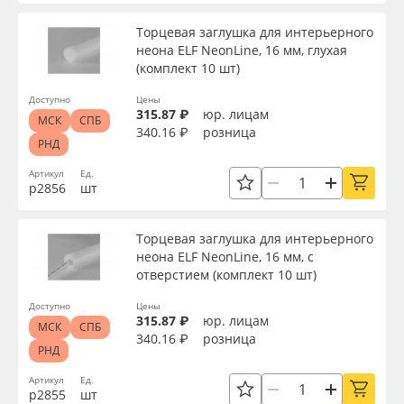
Сервис
Клей, скотчи и крепёж
Торцевая заглушка для интерьерного
Вид
неона ELF NeonLine, 16 мм, глухая
Инструкции
Мобильные конструкции и POS-материалы
(комплект 10 шт)
Тип
Доступно
Цены
Компания
Профильные системы
315.87 ₽
юр. лицам
МСК
СПБ
340.16 ₽
розница
РНД
Контакты
Сублимация и термотрансфер
Толщина, мм
Артикул
Ед.
р2856
шт
Блог
Светотехника
Ширина, мм
Торцевая заглушка для интерьерного
Поставщикам
Инженерные пластики
неона ELF NeonLine, 16 мм, с
Длина, мм
отверстием (комплект 10 шт)
Избранное
Упаковочные материалы
Доступно
Цены
315.87 ₽
юр. лицам
Высота, мм
МСК
СПБ
Оборудование и инструмент
8 800 550 7888
340.16 ₽
розница
РНД
Москва
Артикул
Ед.
Мощность, Вт
Новинки ассортимента
р2855
шт