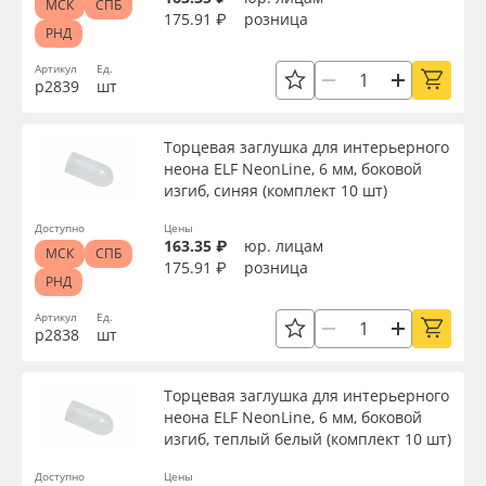
МСК
СПБ
175.91 ₽
розница
РНД
Артикул
Ед.
р2839
шт
Торцевая заглушка для интерьерного
неона ELF NeonLine, 6 мм, боковой
изгиб, синяя (комплект 10 шт)
Доступно
Цены
163.35 ₽
юр. лицам
МСК
СПБ
175.91 ₽
розница
РНД
Артикул
Ед.
р2838
шт
Торцевая заглушка для интерьерного
неона ELF NeonLine, 6 мм, боковой
изгиб, теплый белый (комплект 10 шт)
Доступно
Цены