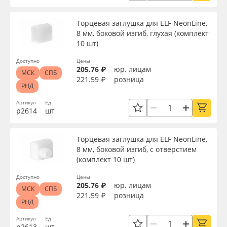
Oracal 641
Напряжение, В
Торцевая заглушка для ELF NeonLine,
8 мм, боковой изгиб, глухая (комплект
Orajet 3640
10 шт)
Цветовая температура, K
Доступно
Цены
Плёнка монтажная Oratape
205.76 ₽
юр. лицам
МСК
СПБ
221.59 ₽
розница
Цвет
РНД
ПЭТ листовой
Артикул
Ед.
р2614
шт
Упаковка
ПЭТ бэклит
Торцевая заглушка для ELF NeonLine,
Вспененный ПВХ
Страна происхождения
8 мм, боковой изгиб, с отверстием
(комплект 10 шт)
Баннер
Доступно
Цены
Производитель
205.76 ₽
юр. лицам
МСК
СПБ
221.59 ₽
розница
Заготовки для сувениров
РНД
Торговая марка
Артикул
Ед.
р2613
шт