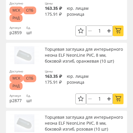
Доступно
Цены
163.35 ₽
юр. лицам
МСК
СПБ
175.91 ₽
розница
РНД
Артикул
Ед.
р2859
шт
Торцевая заглушка для интерьерного
неона ELF NeonLine PVC, 8 мм,
боковой изгиб, оранжевая (10 шт)
Доступно
Цены
163.35 ₽
юр. лицам
МСК
СПБ
175.91 ₽
розница
РНД
Артикул
Ед.
р2877
шт
Торцевая заглушка для интерьерного
неона ELF NeonLine PVC, 8 мм,
боковой изгиб, розовая (10 шт)