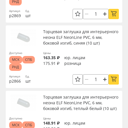
РНД
Артикул
Ед.
р2869
шт
Торцевая заглушка для интерьерного
неона ELF NeonLine PVC, 6 мм,
боковой изгиб, синяя (10 шт)
Доступно
Цены
163.35 ₽
юр. лицам
МСК
СПБ
175.91 ₽
розница
РНД
Артикул
Ед.
р2866
шт
Торцевая заглушка для интерьерного
неона ELF NeonLine PVC, 6 мм,
боковой изгиб, теплый белый (10 шт)
Доступно
Цены
148.91 ₽
юр. лицам
МСК
СПБ