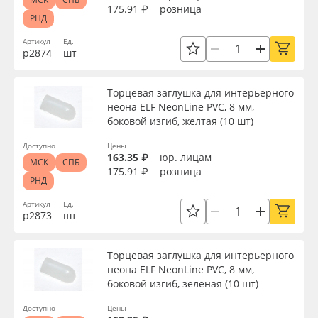
175.91 ₽
розница
РНД
Артикул
Ед.
р2874
шт
Торцевая заглушка для интерьерного
неона ELF NeonLine PVC, 8 мм,
боковой изгиб, желтая (10 шт)
Доступно
Цены
163.35 ₽
юр. лицам
МСК
СПБ
175.91 ₽
розница
РНД
Артикул
Ед.
р2873
шт
Торцевая заглушка для интерьерного
неона ELF NeonLine PVC, 8 мм,
боковой изгиб, зеленая (10 шт)
Доступно
Цены