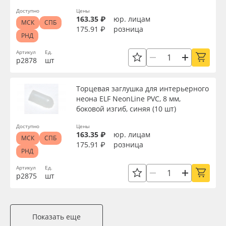
Доступно
Цены
163.35 ₽
юр. лицам
МСК
СПБ
175.91 ₽
розница
РНД
Артикул
Ед.
р2878
шт
Торцевая заглушка для интерьерного
неона ELF NeonLine PVC, 8 мм,
боковой изгиб, синяя (10 шт)
Доступно
Цены
163.35 ₽
юр. лицам
МСК
СПБ
175.91 ₽
розница
РНД
Артикул
Ед.
р2875
шт
Показать еще