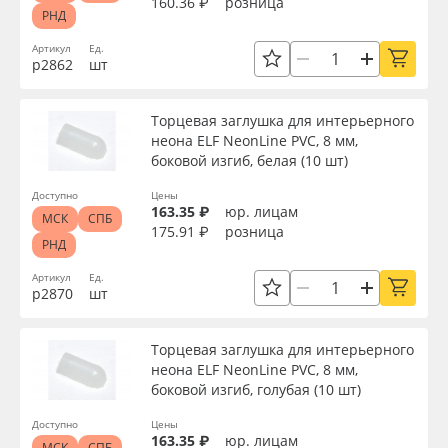
160.36 ₽
розница
РНД
Артикул
Ед.
р2862
шт
Торцевая заглушка для интерьерного
неона ELF NeonLine PVC, 8 мм,
боковой изгиб, белая (10 шт)
Доступно
Цены
163.35 ₽
юр. лицам
МСК
СПБ
175.91 ₽
розница
РНД
Артикул
Ед.
р2870
шт
Торцевая заглушка для интерьерного
неона ELF NeonLine PVC, 8 мм,
боковой изгиб, голубая (10 шт)
Доступно
Цены
163.35 ₽
юр. лицам
МСК
СПБ