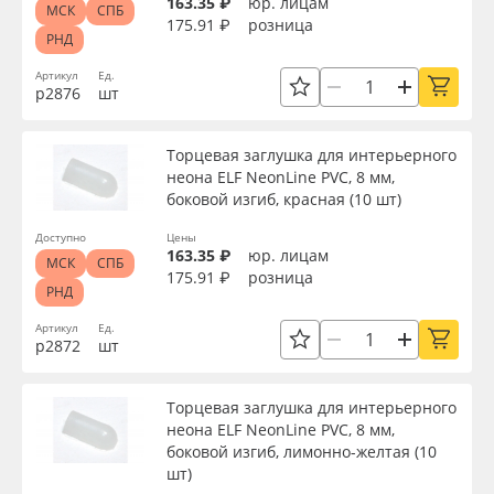
163.35 ₽
юр. лицам
МСК
СПБ
175.91 ₽
розница
РНД
Артикул
Ед.
р2876
шт
Торцевая заглушка для интерьерного
неона ELF NeonLine PVC, 8 мм,
боковой изгиб, красная (10 шт)
Доступно
Цены
163.35 ₽
юр. лицам
МСК
СПБ
175.91 ₽
розница
РНД
Артикул
Ед.
р2872
шт
Торцевая заглушка для интерьерного
неона ELF NeonLine PVC, 8 мм,
боковой изгиб, лимонно-желтая (10
шт)