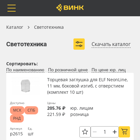
Orafol
Бренды
Доставка
Каталог
Каталог
Светотехника
Светотехника
Светотехника
Скачать каталог
Блоки питания
Модули светодиодные
Каталог
Весь каталог
Сортировать:
Светодиодные ленты
Гибкий неон
По наименованию
По розничной цене
По цене юр. лиц
Светодиодные линейки
Световые панели
Orafol
Рулонные материалы
Торцевая заглушка для ELF NeonLine,
11 мм, боковой изгиб, с отверстием
Светодиодные пиксели
(комплект 10 шт)
Бренды
Самоклеящиеся плёнки
Развернуть (2)
Доступно
Цены
205.76 ₽
юр. лицам
МСК
СПБ
Доставка
Листовые материалы
221.59 ₽
розница
РНД
Оплата
Чернила
Артикул
Ед.
р2615
шт