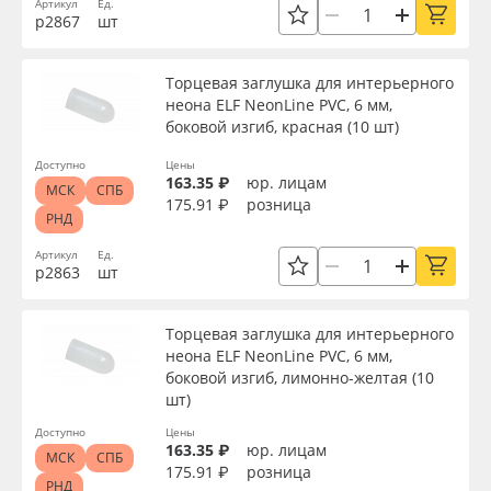
Артикул
Ед.
р2867
шт
Торцевая заглушка для интерьерного
неона ELF NeonLine PVC, 6 мм,
боковой изгиб, красная (10 шт)
Доступно
Цены
163.35 ₽
юр. лицам
МСК
СПБ
175.91 ₽
розница
РНД
Артикул
Ед.
р2863
шт
Торцевая заглушка для интерьерного
неона ELF NeonLine PVC, 6 мм,
боковой изгиб, лимонно-желтая (10
шт)
Доступно
Цены
163.35 ₽
юр. лицам
МСК
СПБ
175.91 ₽
розница
РНД