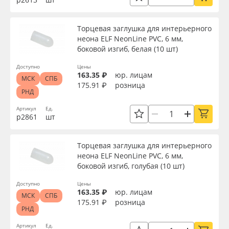
Серия
Торцевая заглушка для интерьерного
неона ELF NeonLine PVC, 6 мм,
боковой изгиб, белая (10 шт)
Назначение
Доступно
Цены
163.35 ₽
юр. лицам
МСК
СПБ
Доступность
175.91 ₽
розница
РНД
Артикул
Ед.
р2861
шт
Применить
Торцевая заглушка для интерьерного
Сбросить фильтр
неона ELF NeonLine PVC, 6 мм,
боковой изгиб, голубая (10 шт)
Доступно
Цены
163.35 ₽
юр. лицам
МСК
СПБ
175.91 ₽
розница
РНД
Артикул
Ед.