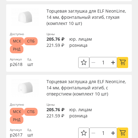
Сервис
Клей, скотчи и крепёж
Торцевая заглушка для ELF NeonLine,
Вид
14 мм, фронтальный изгиб, глухая
Инструкции
Мобильные конструкции и POS-материалы
(комплект 10 шт)
Тип
Доступно
Цены
Компания
Профильные системы
205.76 ₽
юр. лицам
МСК
СПБ
221.59 ₽
розница
РНД
Контакты
Сублимация и термотрансфер
Толщина, мм
Артикул
Ед.
р2618
шт
Блог
Светотехника
Ширина, мм
Торцевая заглушка для ELF NeonLine,
Поставщикам
Инженерные пластики
14 мм, фронтальный изгиб, с
Длина, мм
отверстием (комплект 10 шт)
Избранное
Упаковочные материалы
Доступно
Цены
205.76 ₽
юр. лицам
Высота, мм
МСК
СПБ
Оборудование и инструмент
8 800 550 7888
221.59 ₽
розница
РНД
Москва
Артикул
Ед.
Мощность, Вт
Новинки ассортимента
р2617
шт