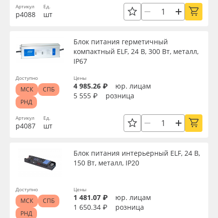
Артикул
Ед.
р4088
шт
Блок питания герметичный
компактный ELF, 24 В, 300 Вт, металл,
IP67
Доступно
Цены
4 985.26 ₽
юр. лицам
МСК
СПБ
5 555 ₽
розница
РНД
Артикул
Ед.
р4087
шт
Блок питания интерьерный ELF, 24 В,
150 Вт, металл, IP20
Доступно
Цены
1 481.07 ₽
юр. лицам
МСК
СПБ
1 650.34 ₽
розница
РНД