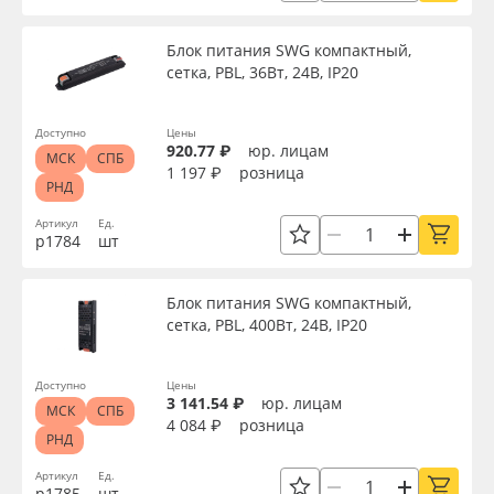
Oracal 641
Напряжение, В
Блок питания SWG компактный,
сетка, PBL, 36Вт, 24В, IP20
Orajet 3640
Цветовая температура, K
Доступно
Цены
Плёнка монтажная Oratape
920.77 ₽
юр. лицам
МСК
СПБ
1 197 ₽
розница
Цвет
РНД
ПЭТ листовой
Артикул
Ед.
р1784
шт
Упаковка
ПЭТ бэклит
Блок питания SWG компактный,
Вспененный ПВХ
Страна происхождения
сетка, PBL, 400Вт, 24В, IP20
Баннер
Доступно
Цены
Производитель
3 141.54 ₽
юр. лицам
МСК
СПБ
4 084 ₽
розница
Заготовки для сувениров
РНД
Торговая марка
Артикул
Ед.
р1785
шт