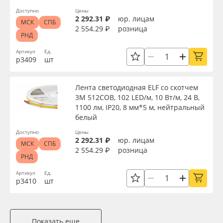
Доступно
Цены
2 292.31 ₽
юр. лицам
МСК
СПБ
2 554.29 ₽
розница
РНД
Артикул
Ед.
р3409
шт
Лента светодиодная ELF со скотчем
3М 512COB, 102 LED/м, 10 Вт/м, 24 В,
1100 лм, IP20, 8 мм*5 м, нейтральный
белый
Доступно
Цены
2 292.31 ₽
юр. лицам
МСК
СПБ
2 554.29 ₽
розница
РНД
Артикул
Ед.
р3410
шт
Показать еще