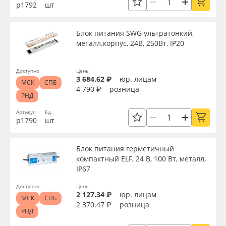
р1792
шт
Блок питания SWG ультратонкий,
металл.корпус, 24В, 250Вт, IP20
Доступно
Цены
3 684.62 ₽
юр. лицам
МСК
СПБ
4 790 ₽
розница
РНД
Артикул
Ед.
р1790
шт
Блок питания герметичный
компактный ELF, 24 В, 100 Вт, металл,
IP67
Доступно
Цены
2 127.34 ₽
юр. лицам
МСК
СПБ
2 370.47 ₽
розница
РНД