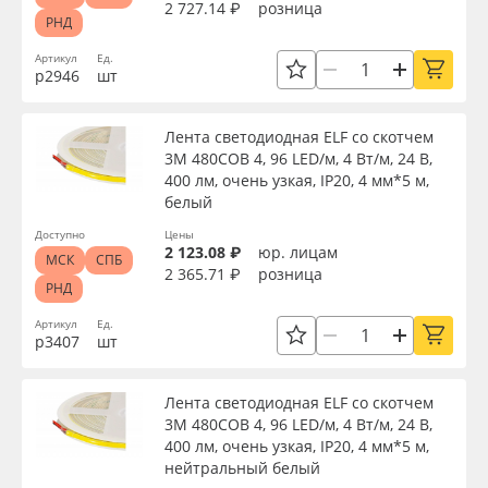
2 727.14 ₽
розница
РНД
Артикул
Ед.
р2946
шт
Лента светодиодная ELF со скотчем
3М 480COB 4, 96 LED/м, 4 Вт/м, 24 В,
400 лм, очень узкая, IP20, 4 мм*5 м,
белый
Доступно
Цены
2 123.08 ₽
юр. лицам
МСК
СПБ
2 365.71 ₽
розница
РНД
Артикул
Ед.
р3407
шт
Лента светодиодная ELF со скотчем
3М 480COB 4, 96 LED/м, 4 Вт/м, 24 В,
400 лм, очень узкая, IP20, 4 мм*5 м,
нейтральный белый