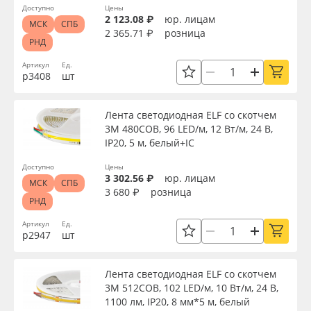
Доступно
Цены
2 123.08 ₽
юр. лицам
МСК
СПБ
2 365.71 ₽
розница
РНД
Артикул
Ед.
р3408
шт
Лента светодиодная ELF со скотчем
3М 480COB, 96 LED/м, 12 Вт/м, 24 В,
IP20, 5 м, белый+IC
Доступно
Цены
3 302.56 ₽
юр. лицам
МСК
СПБ
3 680 ₽
розница
РНД
Артикул
Ед.
р2947
шт
Лента светодиодная ELF со скотчем
3М 512COB, 102 LED/м, 10 Вт/м, 24 В,
1100 лм, IP20, 8 мм*5 м, белый