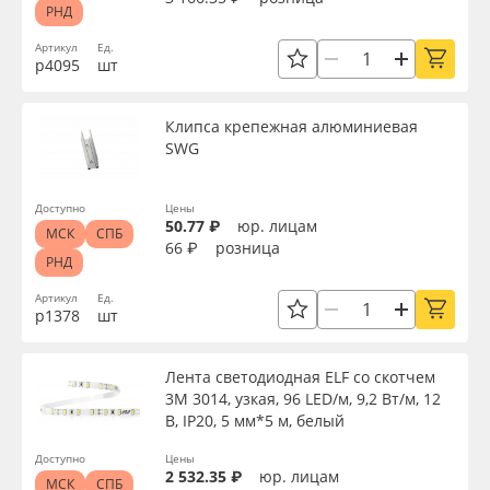
РНД
Артикул
Ед.
р4095
шт
Клипса крепежная алюминиевая
SWG
Доступно
Цены
50.77 ₽
юр. лицам
МСК
СПБ
66 ₽
розница
РНД
Артикул
Ед.
р1378
шт
Лента светодиодная ELF со скотчем
3М 3014, узкая, 96 LED/м, 9,2 Вт/м, 12
В, IP20, 5 мм*5 м, белый
Доступно
Цены
2 532.35 ₽
юр. лицам
МСК
СПБ