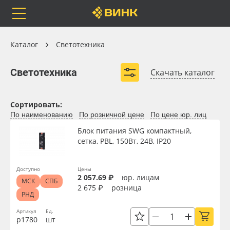
Orafol
Бренды
Доставка
Каталог
Каталог
Светотехника
Светотехника
Светотехника
Скачать каталог
Блоки питания
Модули светодиодные
Каталог
Весь каталог
Сортировать:
Светодиодные ленты
Гибкий неон
По наименованию
По розничной цене
По цене юр. лиц
Светодиодные линейки
Световые панели
Orafol
Рулонные материалы
Блок питания SWG компактный,
сетка, PBL, 150Вт, 24В, IP20
Светодиодные пиксели
Бренды
Самоклеящиеся плёнки
Развернуть (2)
Доступно
Цены
2 057.69 ₽
юр. лицам
МСК
СПБ
Доставка
Листовые материалы
2 675 ₽
розница
РНД
Оплата
Чернила
Артикул
Ед.
р1780
шт