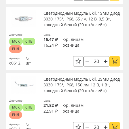
Oracal 641
Напряжение, В
Светодиодный модуль Ekil, 1SMD диод
3030, 175°, IP68, 65 лм, 12 В, 0,5 Вт,
Orajet 3640
холодный белый (20 шт/шлейф)
Цветовая температура, K
Доступно
Цены
Плёнка монтажная Oratape
15.47 ₽
юр. лицам
МСК
СПБ
16.24 ₽
розница
Цвет
РНД
ПЭТ листовой
Артикул
Ед.
с0612
шт
Упаковка
ПЭТ бэклит
Светодиодный модуль Ekil, 2SMD диод
Вспененный ПВХ
Страна происхождения
3030, 175°, IP68, 150 лм, 12 В, 1 Вт,
холодный белый (20 шт/шлейф)
Баннер
Доступно
Цены
Производитель
21.82 ₽
юр. лицам
МСК
СПБ
22.91 ₽
розница
Заготовки для сувениров
РНД
Торговая марка
Артикул
Ед.
с0614
шт