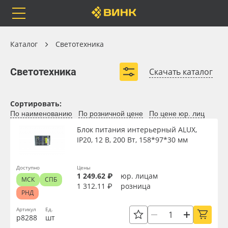
Orafol
Бренды
Доставка
Каталог
Каталог
Светотехника
Светотехника
Светотехника
Скачать каталог
Блоки питания
Модули светодиодные
Каталог
Весь каталог
Сортировать:
Светодиодные ленты
Гибкий неон
По наименованию
По розничной цене
По цене юр. лиц
Светодиодные линейки
Световые панели
Orafol
Рулонные материалы
Блок питания интерьерный ALUX,
IP20, 12 В, 200 Вт, 158*97*30 мм
Светодиодные пиксели
Бренды
Самоклеящиеся плёнки
Развернуть (2)
Доступно
Цены
1 249.62 ₽
юр. лицам
МСК
СПБ
Доставка
Листовые материалы
1 312.11 ₽
розница
РНД
Оплата
Чернила
Артикул
Ед.
р8288
шт