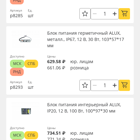
РНД
Артикул
Ед.
р8285
шт
Блок питания герметичный ALUX,
металл., IP67, 12 В, 30 Вт, 103*57*17
мм
Доступно
Цены
629.58 ₽
юр. лицам
МСК
СПБ
661.06 ₽
розница
РНД
Артикул
Ед.
р8293
шт
Блок питания интерьерный ALUX,
IP20, 12 В, 100 Вт, 100*97*30 мм
Доступно
Цены
734.51 ₽
юр. лицам
МСК
СПБ
771.24 ₽
розница