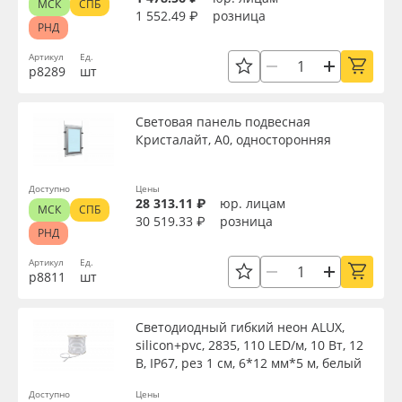
МСК
СПБ
1 552.49 ₽
розница
РНД
Артикул
Ед.
р8289
шт
Световая панель подвесная
Кристалайт, А0, односторонняя
Доступно
Цены
28 313.11 ₽
юр. лицам
МСК
СПБ
30 519.33 ₽
розница
РНД
Артикул
Ед.
р8811
шт
Светодиодный гибкий неон ALUX,
silicon+pvc, 2835, 110 LED/м, 10 Вт, 12
В, IP67, рез 1 см, 6*12 мм*5 м, белый
Доступно
Цены