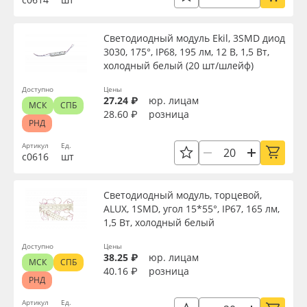
Серия
Светодиодный модуль Ekil, 3SMD диод
3030, 175°, IP68, 195 лм, 12 В, 1,5 Вт,
холодный белый (20 шт/шлейф)
Назначение
Доступно
Цены
27.24 ₽
юр. лицам
МСК
СПБ
Доступность
28.60 ₽
розница
РНД
Артикул
Ед.
с0616
шт
Применить
Светодиодный модуль, торцевой,
Сбросить фильтр
ALUX, 1SMD, угол 15*55°, IP67, 165 лм,
1,5 Вт, холодный белый
Доступно
Цены
38.25 ₽
юр. лицам
МСК
СПБ
40.16 ₽
розница
РНД
Артикул
Ед.