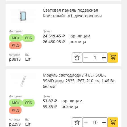
Сервис
Клей, скотчи и крепёж
Световая панель подвесная
Вид
Кристалайт, А1, двусторонняя
Инструкции
Мобильные конструкции и POS-материалы
Тип
Доступно
Цены
Компания
Профильные системы
24 519.45 ₽
юр. лицам
МСК
СПБ
26 430.05 ₽
розница
РНД
Контакты
Сублимация и термотрансфер
Толщина, мм
Артикул
Ед.
р8818
шт
Блог
Светотехника
Ширина, мм
Модуль светодиодный ELF SOL+,
Поставщикам
Инженерные пластики
3SMD диод 2835, IP67, 210 лм, 1,46 Вт,
Длина, мм
белый
Избранное
Упаковочные материалы
Доступно
Цены
53.87 ₽
юр. лицам
Высота, мм
МСК
СПБ
Оборудование и инструмент
8 800 550 7888
59.85 ₽
розница
РНД
Москва
Артикул
Ед.
Мощность, Вт
Новинки ассортимента
р2299
шт