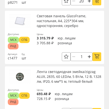
р8271
шт
Световая панель GlassFrame,
настольная, А4, 225*304 мм,
односторонняя, серебро
Доступно
Цены
3 315.79 ₽
юр. лицам
МСК
СПБ
3 705.88 ₽
розница
РНД
Артикул
Ед.
с1477
шт
Лента светодиодная змейка/zigzag
ALUX, 2835, 60 LED/м, 5 Вт/м, 12 В, 1328
лм, IP20, 6 мм*5 м, теплый белый
Доступно
Цены
693.48 ₽
юр. лицам
МСК
СПБ
728.15 ₽
розница
РНД