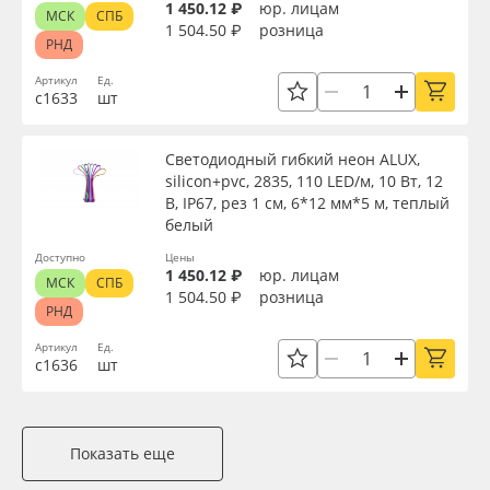
1 450.12 ₽
юр. лицам
МСК
СПБ
1 504.50 ₽
розница
РНД
Артикул
Ед.
с1633
шт
Светодиодный гибкий неон ALUX,
silicon+pvc, 2835, 110 LED/м, 10 Вт, 12
В, IP67, рез 1 см, 6*12 мм*5 м, теплый
белый
Доступно
Цены
1 450.12 ₽
юр. лицам
МСК
СПБ
1 504.50 ₽
розница
РНД
Артикул
Ед.
с1636
шт
Показать еще