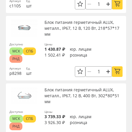
Артикул
Ед.
с1105
шт
Блок питания герметичный ALUX,
металл., IP67, 12 В, 120 Вт, 218*57*17
мм
Доступно
Цены
1 430.87 ₽
юр. лицам
МСК
СПБ
1 502.41 ₽
розница
РНД
Артикул
Ед.
р8298
шт
Блок питания герметичный ALUX,
металл., IP67, 12 В, 400 Вт, 302*80*51
мм
Доступно
Цены
3 739.33 ₽
юр. лицам
МСК
СПБ
3 926.30 ₽
розница
РНД