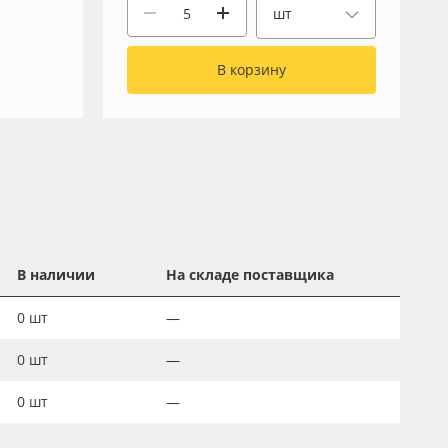
шт
В корзину
В наличии
На складе поставщика
0
шт
—
0
шт
—
0
шт
—