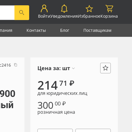
Войти
Уведомления
Избранное
Корзина
пания
Контакты
Блог
Поставщикам
с2416
Цена за:
шт
р
214
71 ₽
 900
для юридических лиц
300
лый
00 ₽
розничная цена