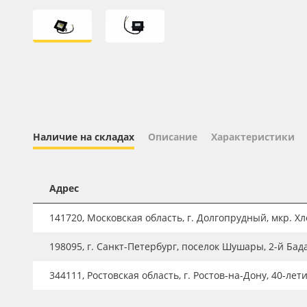
Профильные системы
Сублимация и термотрансфер
Светотехника
Инженерные пластики
Упаковочные материалы
Оборудование и инструмент
Наличие на складах
Описание
Характеристики
Новинки ассортимента
Oracal 641
Адрес
Orajet 3640
141720, Московская область, г. Долгопрудный, мкр. Хле
Плёнка монтажная Oratape
198095, г. Санкт-Петербург, поселок Шушары, 2-й Бад
ПЭТ листовой
ПЭТ бэклит
344111, Ростовская область, г. Ростов-на-Дону, 40-лет
Вспененный ПВХ