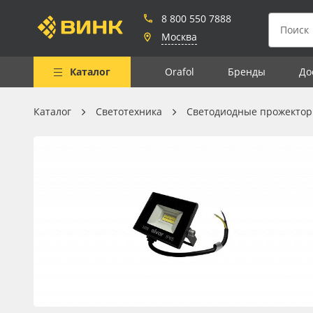
8 800 550 7888
Москва
Каталог
Orafol
Бренды
До
Каталог
Светотехника
Светодиодные прожекто
Весь каталог
Рулонные материалы
Самоклеящиеся плёнки
Листовые материалы
Чернила
Клей, скотчи и крепёж
Мобильные конструкции и
POS-материалы