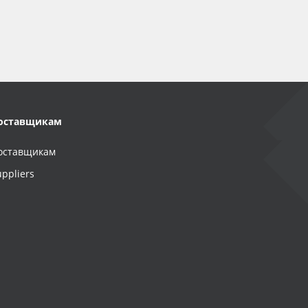
оставщикам
оставщикам
uppliers