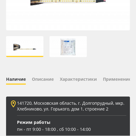
Oracal 641
Orajet 3640
Плёнка монтажная Oratape
ПЭТ листовой
ПЭТ бэклит
Наличие
Описание
Характеристики
Применение
Вспененный ПВХ
141720, Московская область, г. Долгопрудный, мкр.
Баннер
Хлебниково, ул. Горького, дом 1, строение 2
Заготовки для сувениров
Режим работы
пн - пт 9:00 - 18:00 , сб 10:00 - 14:00