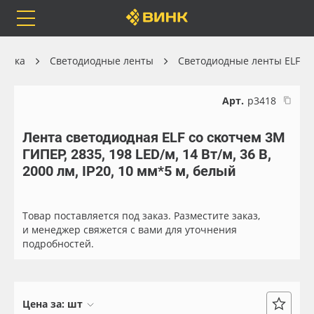
Orafol
Бренды
Доставка
хника
Светодиодные ленты
Светодиодные ленты ELF
Арт.
р3418
Лента светодиодная ELF со скотчем 3М
Каталог
Весь каталог
ГИПЕР, 2835, 198 LED/м, 14 Вт/м, 36 В,
2000 лм, IP20, 10 мм*5 м, белый
Orafol
Рулонные материалы
Бренды
Самоклеящиеся плёнки
Товар поставляется под заказ. Разместите заказ,
и менеджер свяжется с вами для уточнения
подробностей.
Доставка
Листовые материалы
Оплата
Чернила
Цена за:
шт