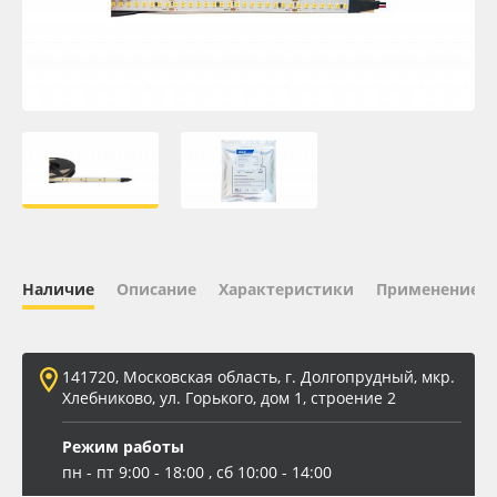
Oracal 641
Orajet 3640
Плёнка монтажная Oratape
ПЭТ листовой
ПЭТ бэклит
Наличие
Описание
Характеристики
Применение
Вспененный ПВХ
141720, Московская область, г. Долгопрудный, мкр.
Баннер
Хлебниково, ул. Горького, дом 1, строение 2
Заготовки для сувениров
Режим работы
пн - пт 9:00 - 18:00 , сб 10:00 - 14:00