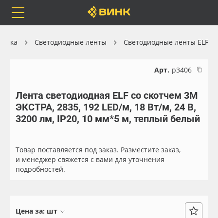
Orafol
Бренды
Доставка
хника
Светодиодные ленты
Светодиодные ленты ELF
Арт.
р3406
Лента светодиодная ELF со скотчем 3М
Каталог
Весь каталог
ЭКСТРА, 2835, 192 LED/м, 18 Вт/м, 24 В,
3200 лм, IP20, 10 мм*5 м, теплый белый
Orafol
Рулонные материалы
Бренды
Самоклеящиеся плёнки
Товар поставляется под заказ. Разместите заказ,
и менеджер свяжется с вами для уточнения
подробностей.
Доставка
Листовые материалы
Оплата
Чернила
Цена за:
шт