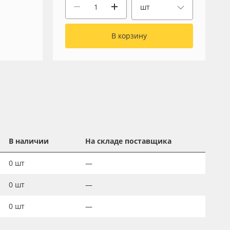
шт
В корзину
В наличии
На складе поставщика
0
шт
—
0
шт
—
0
шт
—