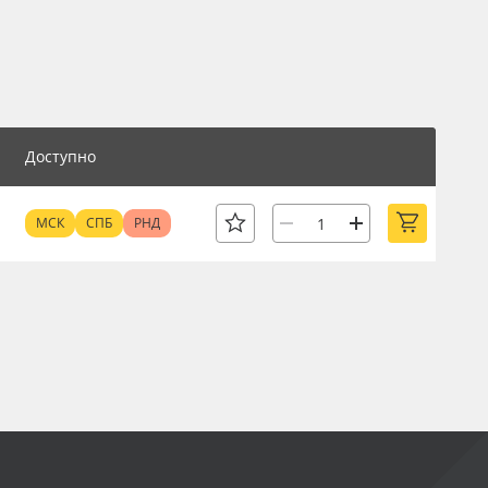
Доступно
МСК
СПБ
РНД