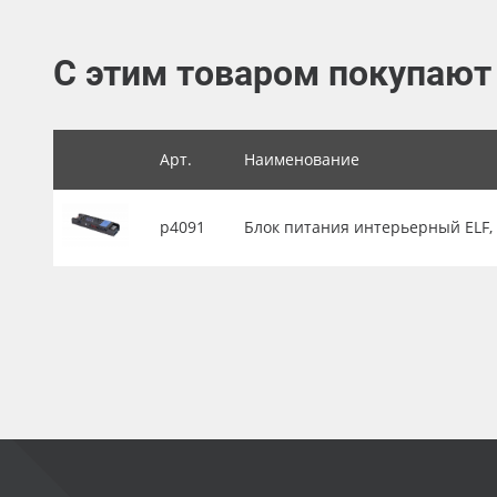
Баннер
С этим товаром покупают
Заготовки для сувениров
Арт.
Наименование
р4091
Блок питания интерьерный ELF, 24