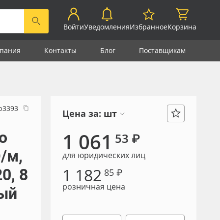
Войти
Уведомления
Избранное
Корзина
пания
Контакты
Блог
Поставщикам
р3393
Цена за:
шт
о
1 061
53 ₽
/м,
для юридических лиц
1 182
0, 8
85 ₽
розничная цена
ый