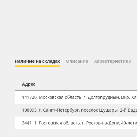
Профильные системы
Сублимация и термотрансфер
Светотехника
Инженерные пластики
Упаковочные материалы
Оборудование и инструмент
Наличие на складах
Описание
Характеристики
Новинки ассортимента
Oracal 641
Адрес
Orajet 3640
141720, Московская область, г. Долгопрудный, мкр. Хле
Плёнка монтажная Oratape
198095, г. Санкт-Петербург, поселок Шушары, 2-й Бад
ПЭТ листовой
ПЭТ бэклит
344111, Ростовская область, г. Ростов-на-Дону, 40-лет
Вспененный ПВХ