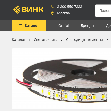
8 800 550 7888
Москва
Каталог
Orafol
Бренды
До
Каталог
Светотехника
Светодиодные ленты
Весь каталог
Рулонные материалы
Самоклеящиеся плёнки
Листовые материалы
Чернила
Клей, скотчи и крепёж
Мобильные конструкции и
POS-материалы