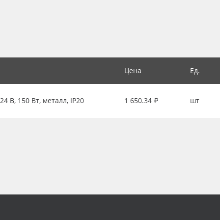
Цена
Ед.
 В, 150 Вт, металл, IP20
1 650.34 ₽
шт