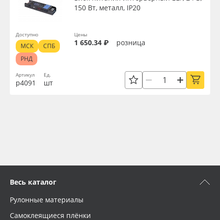
150 Вт, металл, IP20
Доступно
Цены
1 650.34 ₽
розница
МСК
СПБ
РНД
Артикул
Ед.
р4091
шт
Весь каталог
Рулонные материалы
Самоклеящиеся плёнки