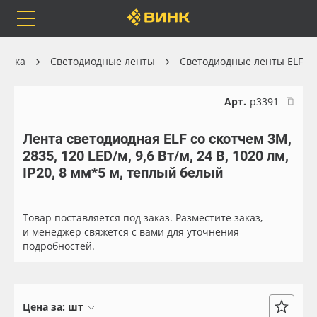
Orafol
Бренды
Доставка
хника
Светодиодные ленты
Светодиодные ленты ELF
Арт.
р3391
Лента светодиодная ELF со скотчем 3М,
Каталог
Весь каталог
2835, 120 LED/м, 9,6 Вт/м, 24 В, 1020 лм,
IP20, 8 мм*5 м, теплый белый
Orafol
Рулонные материалы
Бренды
Самоклеящиеся плёнки
Товар поставляется под заказ. Разместите заказ,
и менеджер свяжется с вами для уточнения
подробностей.
Доставка
Листовые материалы
Оплата
Чернила
Цена за:
шт