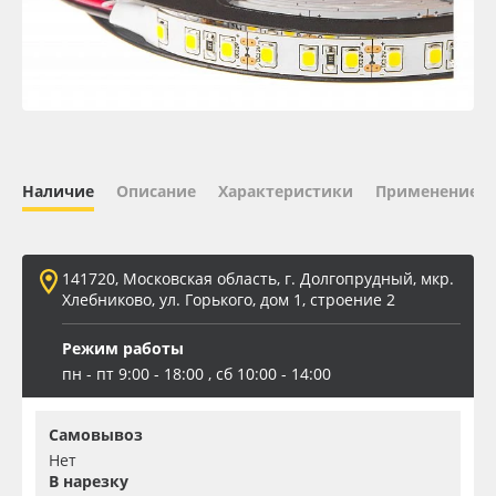
Oracal 641
Orajet 3640
Плёнка монтажная Oratape
Наличие
Описание
Характеристики
Применение
ПЭТ листовой
ПЭТ бэклит
141720, Московская область, г. Долгопрудный, мкр.
Хлебниково, ул. Горького, дом 1, строение 2
Вспененный ПВХ
Режим работы
пн - пт 9:00 - 18:00 , сб 10:00 - 14:00
Баннер
Самовывоз
Заготовки для сувениров
Нет
В нарезку