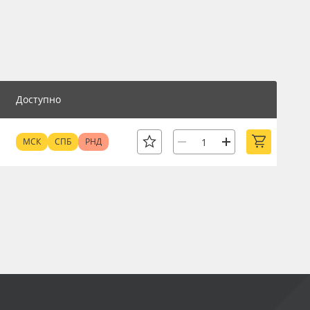
Доступно
МСК
СПБ
РНД