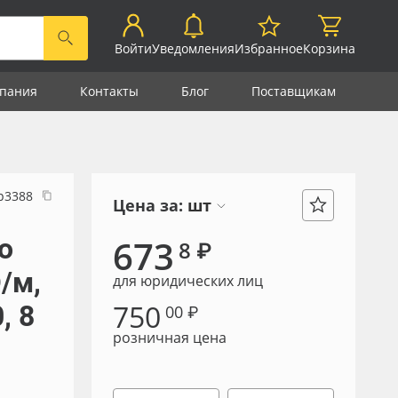
Войти
Уведомления
Избранное
Корзина
пания
Контакты
Блог
Поставщикам
р3388
Цена за:
шт
о
673
8 ₽
/м,
для юридических лиц
750
, 8
00 ₽
розничная цена