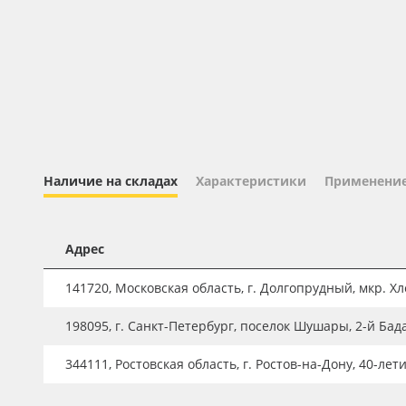
Профильные системы
Сублимация и термотрансфер
Светотехника
Инженерные пластики
Упаковочные материалы
Оборудование и инструмент
Наличие на складах
Характеристики
Применени
Новинки ассортимента
Oracal 641
Адрес
Orajet 3640
141720, Московская область, г. Долгопрудный, мкр. Хле
Плёнка монтажная Oratape
198095, г. Санкт-Петербург, поселок Шушары, 2-й Бад
ПЭТ листовой
ПЭТ бэклит
344111, Ростовская область, г. Ростов-на-Дону, 40-лет
Вспененный ПВХ