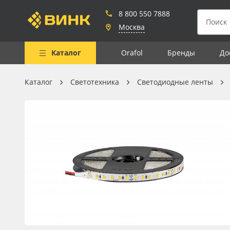
8 800 550 7888
Москва
Каталог
Orafol
Бренды
До
Каталог
Светотехника
Светодиодные ленты
Весь каталог
Рулонные материалы
Самоклеящиеся плёнки
Листовые материалы
Чернила
Клей, скотчи и крепёж
Мобильные конструкции и
POS-материалы