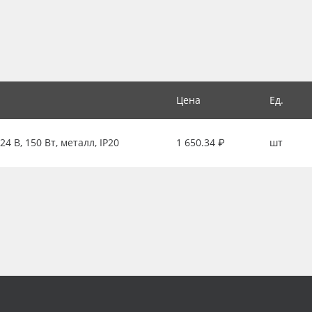
Цена
Ед.
 В, 150 Вт, металл, IP20
1 650.34 ₽
шт