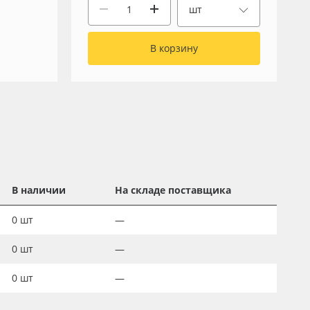
шт
В корзину
В наличии
На складе поставщика
0
шт
—
0
шт
—
0
шт
—