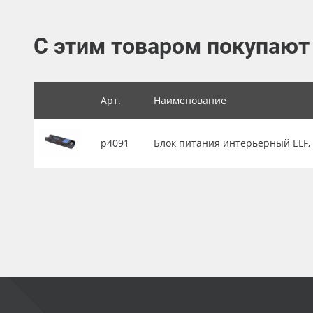
Баннер
С этим товаром покупают
Заготовки для сувениров
Арт.
Наименование
р4091
Блок питания интерьерный ELF, 24