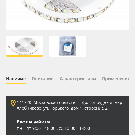
Oracal 641
Orajet 3640
Плёнка монтажная Oratape
ПЭТ листовой
ПЭТ бэклит
Наличие
Описание
Характеристики
Применение
Вспененный ПВХ
141720, Московская область, г. Долгопрудный, мкр.
Баннер
Хлебниково, ул. Горького, дом 1, строение 2
Заготовки для сувениров
Режим работы
пн - пт 9:00 - 18:00 , сб 10:00 - 14:00