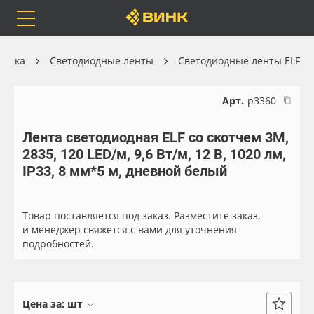
Orafol
Бренды
Доставка
хника
Светодиодные ленты
Светодиодные ленты ELF
Арт.
р3360
Лента светодиодная ELF со скотчем 3М,
Каталог
Весь каталог
2835, 120 LED/м, 9,6 Вт/м, 12 В, 1020 лм,
IP33, 8 мм*5 м, дневной белый
Orafol
Рулонные материалы
Бренды
Самоклеящиеся плёнки
Товар поставляется под заказ. Разместите заказ,
и менеджер свяжется с вами для уточнения
подробностей.
Доставка
Листовые материалы
Оплата
Чернила
Цена за:
шт