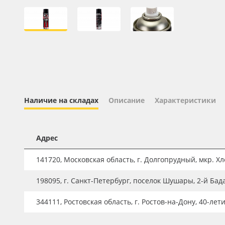
Профильные системы
Сублимация и термотрансфер
Светотехника
Инженерные пластики
Упаковочные материалы
Оборудование и инструмент
Наличие на складах
Описание
Характеристики
Новинки ассортимента
Oracal 641
Адрес
Orajet 3640
141720, Московская область, г. Долгопрудный, мкр. Хле
Плёнка монтажная Oratape
198095, г. Санкт-Петербург, поселок Шушары, 2-й Бад
ПЭТ листовой
ПЭТ бэклит
344111, Ростовская область, г. Ростов-на-Дону, 40-лет
Вспененный ПВХ