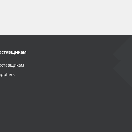
оставщикам
оставщикам
uppliers