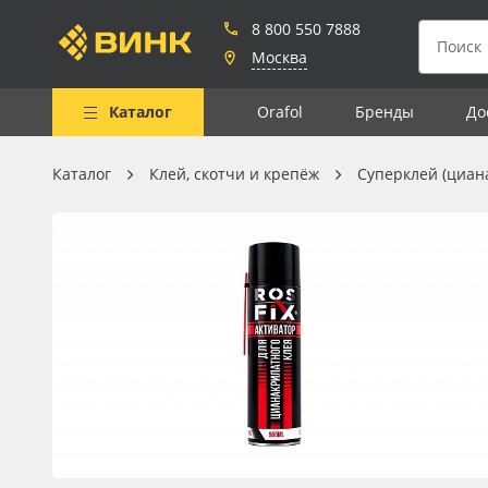
8 800 550 7888
Москва
Каталог
Orafol
Бренды
До
Каталог
Клей, скотчи и крепёж
Суперклей (циан
Весь каталог
Рулонные материалы
Самоклеящиеся плёнки
Листовые материалы
Чернила
Клей, скотчи и крепёж
Мобильные конструкции и
POS-материалы