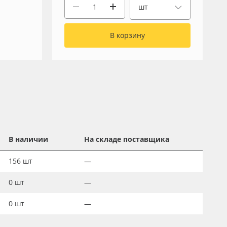
шт
В корзину
В наличии
На складе поставщика
156
шт
—
0
шт
—
0
шт
—