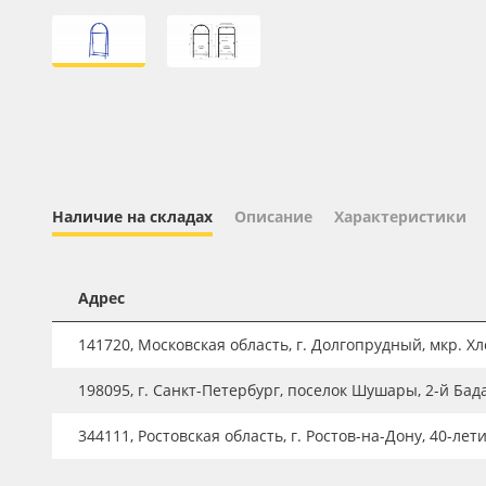
Профильные системы
Сублимация и термотрансфер
Светотехника
Инженерные пластики
Упаковочные материалы
Оборудование и инструмент
Наличие на складах
Описание
Характеристики
Новинки ассортимента
Oracal 641
Адрес
Orajet 3640
141720, Московская область, г. Долгопрудный, мкр. Хле
Плёнка монтажная Oratape
198095, г. Санкт-Петербург, поселок Шушары, 2-й Бад
ПЭТ листовой
ПЭТ бэклит
344111, Ростовская область, г. Ростов-на-Дону, 40-лет
Вспененный ПВХ