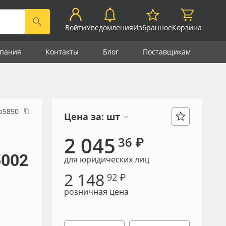
Войти
Уведомления
Избранное
Корзина
пания
Контакты
Блог
Поставщикам
р5850
Цена за:
шт
2 045
36 ₽
5002
для юридических лиц
2 148
92 ₽
розничная цена