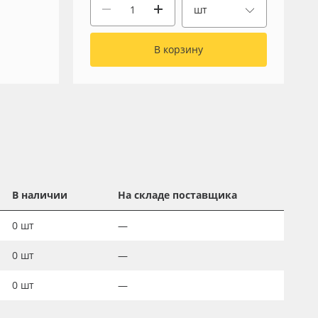
шт
В корзину
В наличии
На складе поставщика
0
шт
—
0
шт
—
0
шт
—