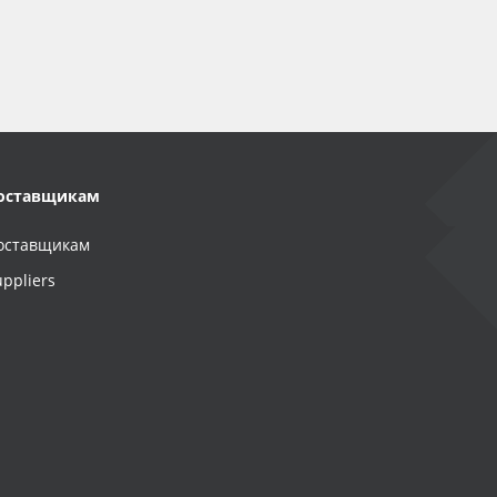
оставщикам
оставщикам
uppliers