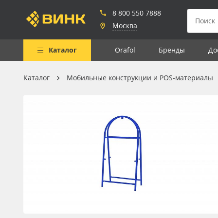
8 800 550 7888
Москва
Каталог
Orafol
Бренды
До
Каталог
Мобильные конструкции и POS-материалы
Весь каталог
Рулонные материалы
Самоклеящиеся плёнки
Листовые материалы
Чернила
Клей, скотчи и крепёж
Мобильные конструкции и
POS-материалы