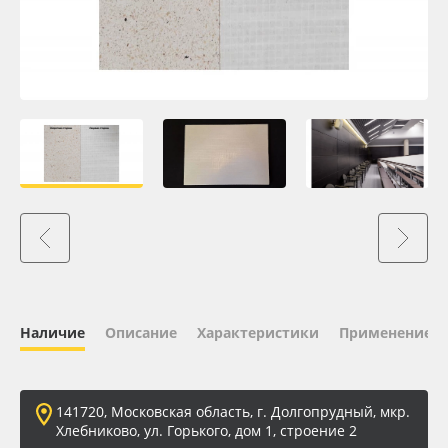
Oracal 641
Orajet 3640
Плёнка монтажная Oratape
ПЭТ листовой
ПЭТ бэклит
Вспененный ПВХ
Наличие
Описание
Характеристики
Применение
Баннер
Заготовки для сувениров
141720, Московская область, г. Долгопрудный, мкр.
Хлебниково, ул. Горького, дом 1, строение 2