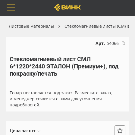
Orafol
Бренды
Доставка
Листовые материалы
Стекломагниевые листы (СМЛ)
Арт.
р4066
Стекломагниевый лист СМЛ
Каталог
Весь каталог
6*1220*2440 ЭТАЛОН (Премиум+), под
покраску/печать
Orafol
Рулонные материалы
Бренды
Самоклеящиеся плёнки
Товар поставляется под заказ. Разместите заказ,
и менеджер свяжется с вами для уточнения
подробностей.
Доставка
Листовые материалы
Оплата
Чернила
Цена за:
шт