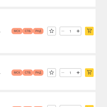
.
МСК
СПБ
РНД
.
МСК
СПБ
РНД