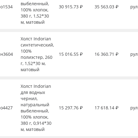
выбеленный,
о1534
30 915.73 ₽
35 563.03 ₽
рул
100% хлопок,
380 г, 1,52*30
м, матовый
Холст Indorian
синтетический,
100%
н3604
15 016.55 ₽
16 360.71 ₽
рул
полиэстер, 260
г, 1,52*30 м,
матовый
Холст Indorian
для водных
чернил,
натуральный
о4427
15 297.76 ₽
17 618.14 ₽
рул
выбеленный,
100% хлопок,
380 г, 0,914*30
м, матовый