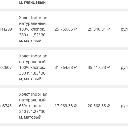
м, глянцевый
Холст Indorian
натуральный,
н4299
100% хлопок,
25 769.85 ₽
29 340.81 ₽
рул
380 г, 1,52*30
м, матовый
Холст Indorian
натуральный,
о2607
100% хлопок,
31 764.68 ₽
35 417.33 ₽
рул
380 г, 1,83*30
м, матовый
Холст Indorian
натуральный,
о8745
65% хлопок,
17 969.33 ₽
20 568.38 ₽
рул
340 г, 1,27*30
м, матовый