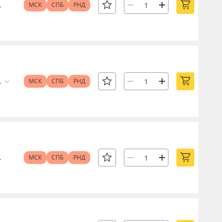
.
МСК
СПБ
РНД
.
МСК
СПБ
РНД
.
МСК
СПБ
РНД