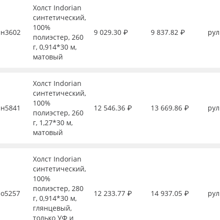
Холст Indorian
синтетический,
100%
н3602
9 029.30 ₽
9 837.82 ₽
рул
полиэстер, 260
г, 0,914*30 м,
матовый
Холст Indorian
синтетический,
100%
н5841
12 546.36 ₽
13 669.86 ₽
рул
полиэстер, 260
г, 1,27*30 м,
матовый
Холст Indorian
синтетический,
100%
полиэстер, 280
о5257
12 233.77 ₽
14 937.05 ₽
рул
г, 0,914*30 м,
глянцевый,
только УФ и