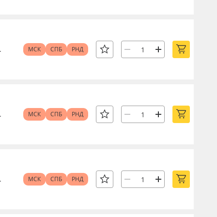
.
МСК
СПБ
РНД
.
МСК
СПБ
РНД
.
МСК
СПБ
РНД