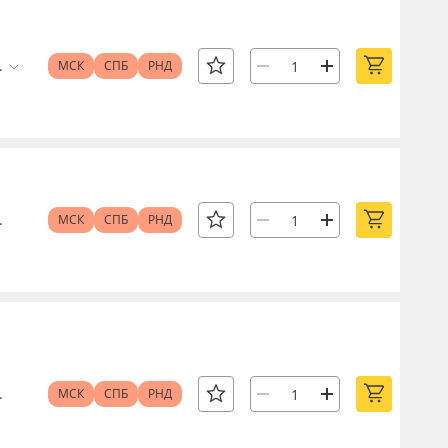
.
МСК
СПБ
РНД
.
МСК
СПБ
РНД
.
МСК
СПБ
РНД