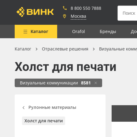
8 800 550 7888
Москва
Каталог
Orafol
Бренды
До
Каталог
Отраслевые решения
Визуальные комм
Весь каталог
Холст для печати
Рулонные материалы
Самоклеящиеся плёнки
Визуальные коммуникации
8581
Листовые материалы
Чернила
Рулонные материалы
Клей, скотчи и крепёж
Холст для печати
Мобильные конструкции и
POS-материалы