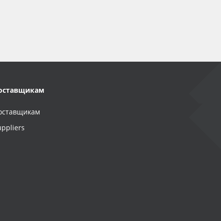
оставщикам
оставщикам
uppliers