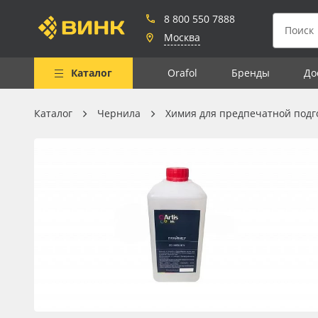
8 800 550 7888
Москва
Каталог
Orafol
Бренды
До
Каталог
Чернила
Химия для предпечатной подг
Весь каталог
Рулонные материалы
Самоклеящиеся плёнки
Листовые материалы
Чернила
Клей, скотчи и крепёж
Мобильные конструкции и
POS-материалы