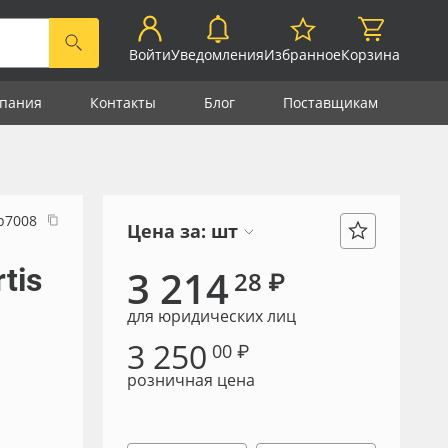
Войти
Уведомления
Избранное
Корзина
пания
Контакты
Блог
Поставщикам
р7008
Цена за:
шт
tis
3 214
28 ₽
для юридических лиц
3 250
00 ₽
розничная цена