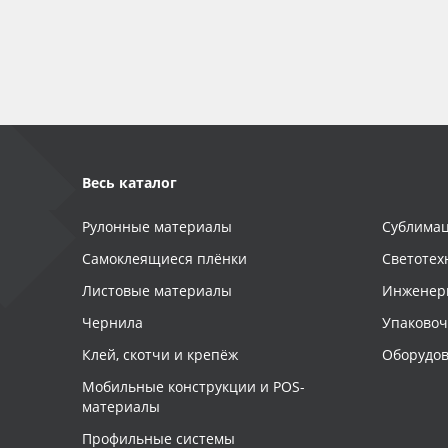
Баннер
Заготовки для сувениров
Весь каталог
Рулонные материалы
Сублимац
Самоклеящиеся плёнки
Светотех
Листовые материалы
Инженер
Чернила
Упаково
Клей, скотчи и крепёж
Оборудов
Мобильные конструкции и POS-
материалы
Профильные системы