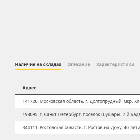
Профильные системы
Сублимация и термотрансфер
Светотехника
Инженерные пластики
Упаковочные материалы
Оборудование и инструмент
Наличие на складах
Описание
Характеристики
Новинки ассортимента
Oracal 641
Адрес
Orajet 3640
141720, Московская область, г. Долгопрудный, мкр. Хле
Плёнка монтажная Oratape
ПЭТ листовой
198095, г. Санкт-Петербург, поселок Шушары, 2-й Бад
ПЭТ бэклит
344111, Ростовская область, г. Ростов-на-Дону, 40-лет
Вспененный ПВХ