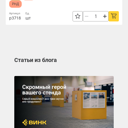
РНД
Артикул
Ед.
р3718
шт
Статьи из блога