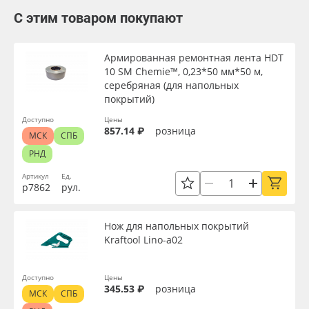
С этим товаром покупают
Армированная ремонтная лента HDT
10 SM Chemie™, 0,23*50 мм*50 м,
серебряная (для напольных
покрытий)
Доступно
Цены
857.14 ₽
розница
МСК
СПБ
РНД
Артикул
Ед.
р7862
рул.
Нож для напольных покрытий
Kraftool Lino-a02
Доступно
Цены
345.53 ₽
розница
МСК
СПБ