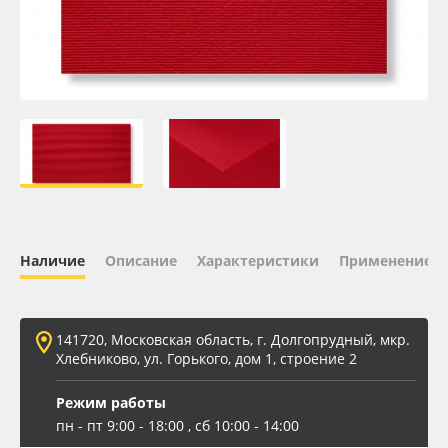
Oracal 641
Orajet 3640
Плёнка монтажная Oratape
ПЭТ листовой
ПЭТ бэклит
Наличие
Описание
Характеристики
Применение
Вспененный ПВХ
141720, Московская область, г. Долгопрудный, мкр.
Баннер
Хлебниково, ул. Горького, дом 1, строение 2
Заготовки для сувениров
Режим работы
пн - пт 9:00 - 18:00 , сб 10:00 - 14:00