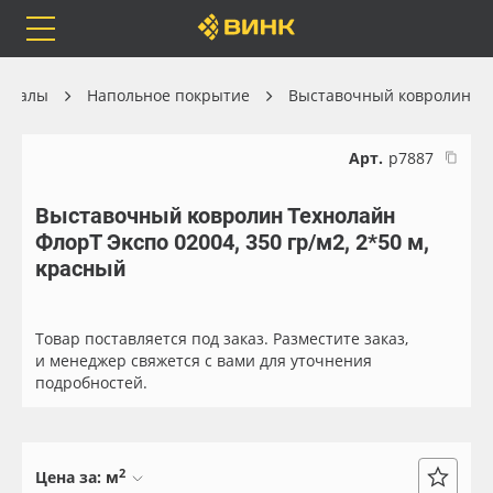
Orafol
Бренды
Доставка
ериалы
Напольное покрытие
Выставочный ковролин
Арт.
р7887
Выставочный ковролин Технолайн
Каталог
Весь каталог
ФлорТ Экспо 02004, 350 гр/м2, 2*50 м,
красный
Orafol
Рулонные материалы
Бренды
Самоклеящиеся плёнки
Товар поставляется под заказ. Разместите заказ,
и менеджер свяжется с вами для уточнения
подробностей.
Доставка
Листовые материалы
Оплата
Чернила
2
Цена за:
м