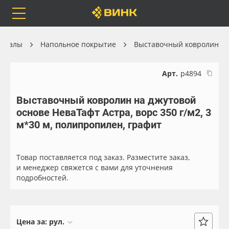
Orafol
Бренды
Доставка
ериалы
Напольное покрытие
Выставочный ковролин
Арт.
р4894
Выставочный ковролин на джутовой
Каталог
Весь каталог
основе НеваТафт Астра, ворс 350 г/м2, 3
м*30 м, полипропилен, графит
Orafol
Рулонные материалы
Бренды
Самоклеящиеся плёнки
Товар поставляется под заказ. Разместите заказ,
и менеджер свяжется с вами для уточнения
подробностей.
Доставка
Листовые материалы
Оплата
Чернила
Цена за:
рул.