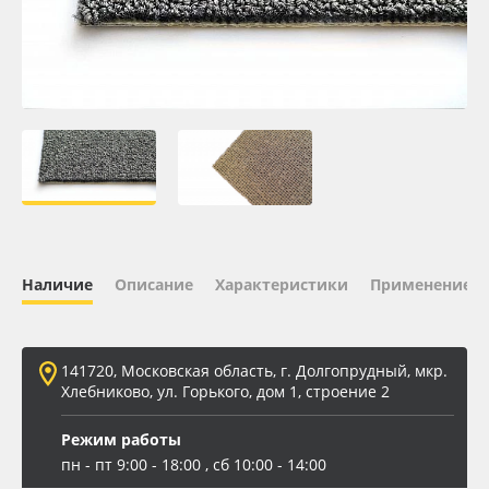
Oracal 641
Orajet 3640
Плёнка монтажная Oratape
ПЭТ листовой
ПЭТ бэклит
Наличие
Описание
Характеристики
Применение
Вспененный ПВХ
141720, Московская область, г. Долгопрудный, мкр.
Баннер
Хлебниково, ул. Горького, дом 1, строение 2
Заготовки для сувениров
Режим работы
пн - пт 9:00 - 18:00 , сб 10:00 - 14:00