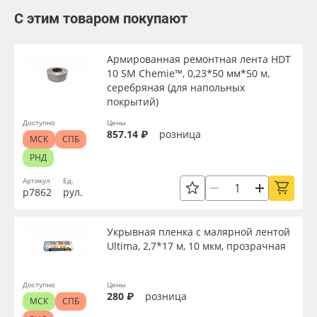
С этим товаром покупают
Армированная ремонтная лента HDT
10 SM Chemie™, 0,23*50 мм*50 м,
серебряная (для напольных
покрытий)
Доступно
Цены
857.14 ₽
розница
МСК
СПБ
РНД
Артикул
Ед.
р7862
рул.
Укрывная пленка с малярной лентой
Ultima, 2,7*17 м, 10 мкм, прозрачная
Доступно
Цены
280 ₽
розница
МСК
СПБ