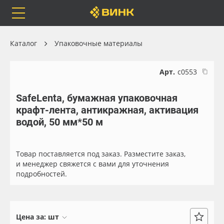
Orafol
Бренды
Доставка
Каталог
Упаковочные материалы
Арт.
с0553
SafeLenta, бумажная упаковочная
Каталог
Весь каталог
крафт-лента, антикражная, активация
водой, 50 мм*50 м
Orafol
Рулонные материалы
Бренды
Самоклеящиеся плёнки
Товар поставляется под заказ. Разместите заказ,
и менеджер свяжется с вами для уточнения
подробностей.
Доставка
Листовые материалы
Оплата
Чернила
Цена за:
шт