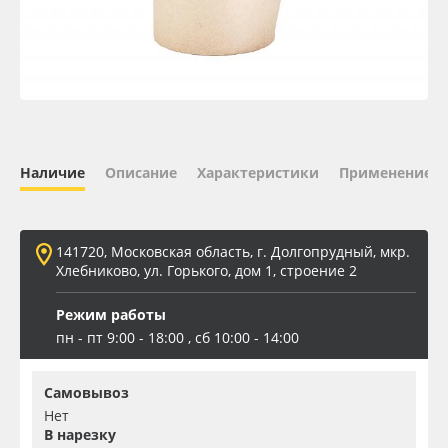
Oracal 641
Orajet 3640
Плёнка монтажная Oratape
Наличие
Описание
Характеристики
Применение
ПЭТ листовой
ПЭТ бэклит
141720, Московская область, г. Долгопрудный, мкр.
Хлебниково, ул. Горького, дом 1, строение 2
Вспененный ПВХ
Режим работы
пн - пт 9:00 - 18:00 , сб 10:00 - 14:00
Баннер
Самовывоз
Заготовки для сувениров
Нет
В нарезку