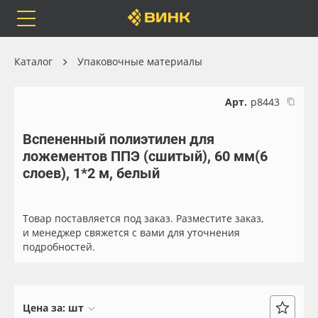
Orafol
Бренды
Доставка
Каталог
Упаковочные материалы
Арт.
р8443
Вспененный полиэтилен для
Каталог
Весь каталог
ложементов ППЭ (сшитый), 60 мм(6
слоев), 1*2 м, белый
Orafol
Рулонные материалы
Бренды
Самоклеящиеся плёнки
Товар поставляется под заказ. Разместите заказ,
и менеджер свяжется с вами для уточнения
подробностей.
Доставка
Листовые материалы
Оплата
Чернила
Цена за:
шт