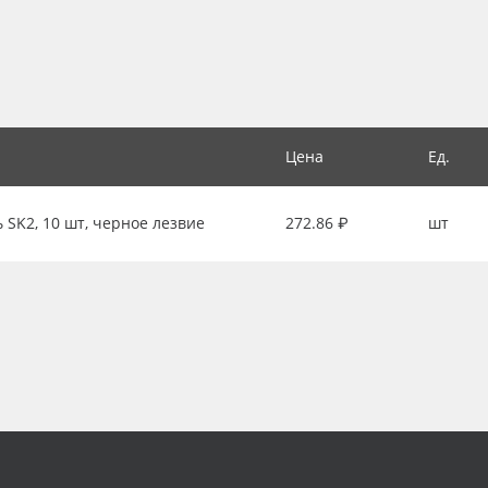
Цена
Ед.
ь SK2, 10 шт, черное лезвие
272.86 ₽
шт