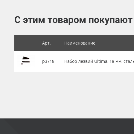
Баннер
С этим товаром покупают
Заготовки для сувениров
Арт.
Наименование
р3718
Набор лезвий Ultima, 18 мм, стал