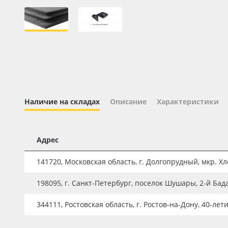
Профильные системы
Сублимация и термотрансфер
Светотехника
Инженерные пластики
Упаковочные материалы
Оборудование и инструмент
Наличие на складах
Описание
Характеристики
Новинки ассортимента
Oracal 641
Адрес
Orajet 3640
141720, Московская область, г. Долгопрудный, мкр. Хле
Плёнка монтажная Oratape
198095, г. Санкт-Петербург, поселок Шушары, 2-й Бад
ПЭТ листовой
ПЭТ бэклит
344111, Ростовская область, г. Ростов-на-Дону, 40-лет
Вспененный ПВХ