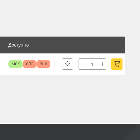
Доступно
МСК
СПБ
РНД