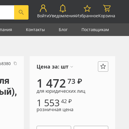
Войти
Уведомления
Избранное
Корзина
пания
Контакты
Блог
Поставщикам
р8380
Цена за:
шт
ля
1 472
73 ₽
ый),
для юридических лиц
1 553
42 ₽
розничная цена