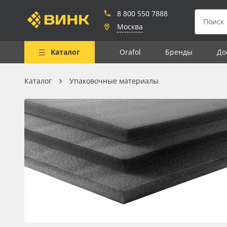
8 800 550 7888
Москва
Каталог
Orafol
Бренды
До
Каталог
Упаковочные материалы
Весь каталог
Рулонные материалы
Самоклеящиеся плёнки
Листовые материалы
Чернила
Клей, скотчи и крепёж
Мобильные конструкции и
POS-материалы