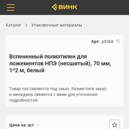
Orafol
Бренды
Доставка
Каталог
Упаковочные материалы
Арт.
р8368
Вспененный полиэтилен для
Каталог
Весь каталог
ложементов НПЭ (несшитый), 70 мм,
1*2 м, белый
Orafol
Рулонные материалы
Бренды
Самоклеящиеся плёнки
Товар поставляется под заказ. Разместите заказ,
и менеджер свяжется с вами для уточнения
подробностей.
Доставка
Листовые материалы
Оплата
Чернила
Цена за:
шт