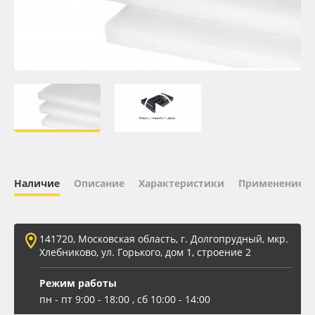
Oracal 641
Orajet 3640
Плёнка монтажная Oratape
ПЭТ листовой
ПЭТ бэклит
Наличие
Описание
Характеристики
Применение
Вспененный ПВХ
141720, Московская область, г. Долгопрудный, мкр.
Баннер
Хлебниково, ул. Горького, дом 1, строение 2
Заготовки для сувениров
Режим работы
пн - пт 9:00 - 18:00 , сб 10:00 - 14:00