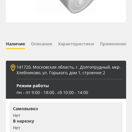
Oracal 641
Orajet 3640
Плёнка монтажная Oratape
Наличие
Описание
Характеристики
Применение
ПЭТ листовой
141720, Московская область, г. Долгопрудный, мкр.
ПЭТ бэклит
Хлебниково, ул. Горького, дом 1, строение 2
Режим работы
Вспененный ПВХ
пн - пт 9:00 - 18:00 , сб 10:00 - 14:00
Баннер
Самовывоз
Нет
Заготовки для сувениров
В нарезку
Нет