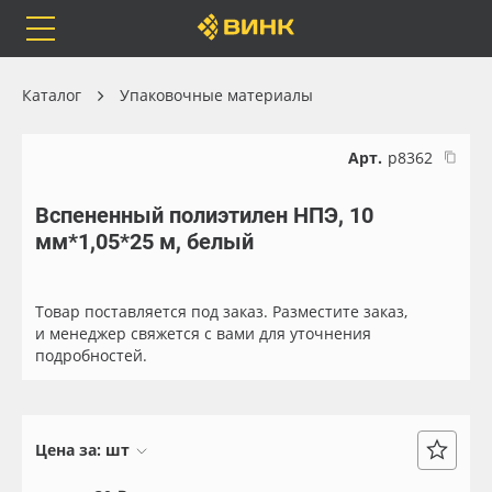
Orafol
Бренды
Доставка
Каталог
Упаковочные материалы
Арт.
р8362
Вспененный полиэтилен НПЭ, 10
Каталог
Весь каталог
мм*1,05*25 м, белый
Orafol
Рулонные материалы
Товар поставляется под заказ. Разместите заказ,
Бренды
Самоклеящиеся плёнки
и менеджер свяжется с вами для уточнения
подробностей.
Доставка
Листовые материалы
Оплата
Чернила
Цена за:
шт