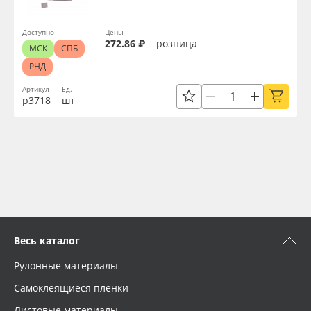
Доступно
Цены
272.86 ₽
розница
МСК
СПБ
РНД
Артикул
Ед.
р3718
шт
Весь каталог
Рулонные материалы
Самоклеящиеся плёнки
Листовые материалы