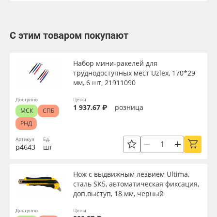
С этим товаром покупают
Набор мини-ракелей для
труднодоступных мест Uzlex, 170*29
мм, 6 шт, 21911090
Доступно
Цены
1 937.67 ₽
розница
МСК
СПБ
РНД
Артикул
Ед.
р4643
шт
Нож с выдвижным лезвием Ultima,
сталь SK5, автоматическая фиксация,
доп.выступ, 18 мм, черный
Доступно
Цены