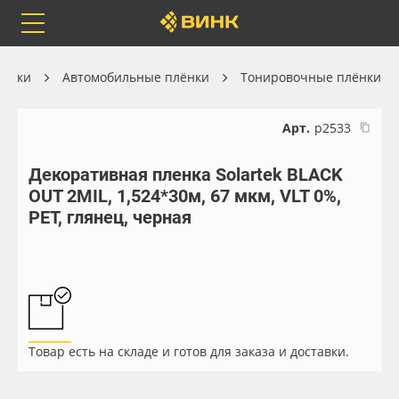
Orafol
Бренды
Доставка
лёнки
Автомобильные плёнки
Тонировочные плёнки
Арт.
р2533
Декоративная пленка Solartek BLACK
Каталог
Весь каталог
OUT 2MIL, 1,524*30м, 67 мкм, VLT 0%,
PET, глянец, черная
Orafol
Рулонные материалы
Бренды
Самоклеящиеся плёнки
Доставка
Листовые материалы
Товар есть на складе и готов для заказа и доставки.
Оплата
Чернила