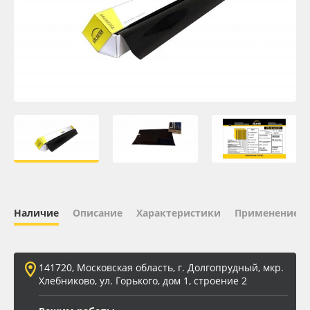
Oracal 641
Orajet 3640
Плёнка монтажная Oratape
ПЭТ листовой
ПЭТ бэклит
Вспененный ПВХ
Наличие
Описание
Характеристики
Применение
Баннер
141720, Московская область, г. Долгопрудный, мкр.
Заготовки для сувениров
Хлебниково, ул. Горького, дом 1, строение 2