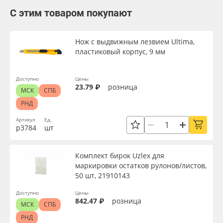
С этим товаром покупают
Нож с выдвижным лезвием Ultima,
пластиковый корпус, 9 мм
Доступно
Цены
23.79 ₽
розница
МСК
СПБ
РНД
Артикул
Ед.
р3784
шт
Комплект бирок Uzlex для
маркировки остатков рулонов/листов,
50 шт, 21910143
Доступно
Цены
842.47 ₽
розница
МСК
СПБ
РНД