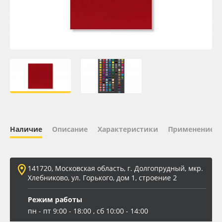
Oracal 641
Orajet 3640
Плёнка монтажная Oratape
ПЭТ листовой
ПЭТ бэклит
Наличие
Описание
Характеристики
Применение
Вспененный ПВХ
141720, Московская область, г. Долгопрудный, мкр.
Баннер
Хлебниково, ул. Горького, дом 1, строение 2
Заготовки для сувениров
Режим работы
пн - пт 9:00 - 18:00 , сб 10:00 - 14:00