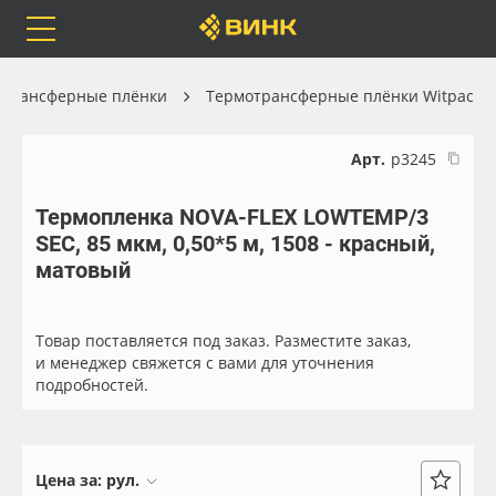
Orafol
Бренды
Доставка
отрансферные плёнки
Термотрансферные плёнки Witpac
Арт.
р3245
Термопленка NOVA-FLEX LOWTEMP/3
Каталог
Весь каталог
SEC, 85 мкм, 0,50*5 м, 1508 - красный,
матовый
Orafol
Рулонные материалы
Бренды
Самоклеящиеся плёнки
Товар поставляется под заказ. Разместите заказ,
и менеджер свяжется с вами для уточнения
подробностей.
Доставка
Листовые материалы
Оплата
Чернила
Цена за:
рул.