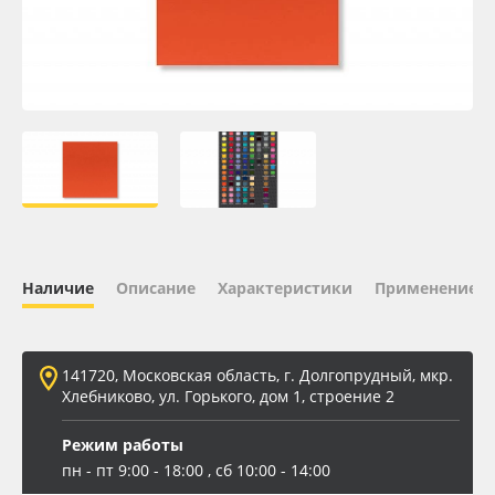
Oracal 641
Orajet 3640
Плёнка монтажная Oratape
ПЭТ листовой
ПЭТ бэклит
Наличие
Описание
Характеристики
Применение
Вспененный ПВХ
141720, Московская область, г. Долгопрудный, мкр.
Баннер
Хлебниково, ул. Горького, дом 1, строение 2
Заготовки для сувениров
Режим работы
пн - пт 9:00 - 18:00 , сб 10:00 - 14:00