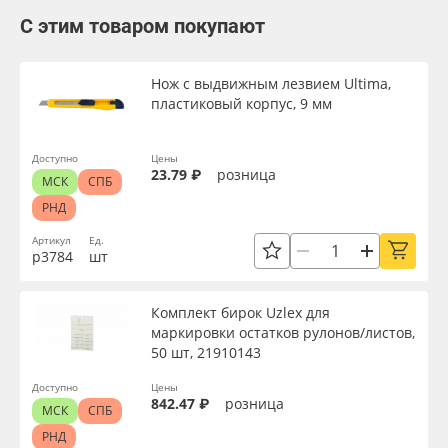
С этим товаром покупают
Нож с выдвижным лезвием Ultima,
пластиковый корпус, 9 мм
Доступно
Цены
23.79 ₽
розница
МСК
СПБ
РНД
Артикул
Ед.
р3784
шт
Комплект бирок Uzlex для
маркировки остатков рулонов/листов,
50 шт, 21910143
Доступно
Цены
842.47 ₽
розница
МСК
СПБ
РНД