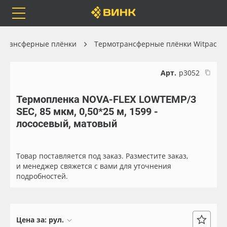
Orafol
Бренды
Доставка
отрансферные плёнки
Термотрансферные плёнки Witpac
Арт.
р3052
Термопленка NOVA-FLEX LOWTEMP/3
Каталог
Весь каталог
SEC, 85 мкм, 0,50*25 м, 1599 -
лососевый, матовый
Orafol
Рулонные материалы
Бренды
Самоклеящиеся плёнки
Товар поставляется под заказ. Разместите заказ,
и менеджер свяжется с вами для уточнения
подробностей.
Доставка
Листовые материалы
Оплата
Чернила
Цена за:
рул.