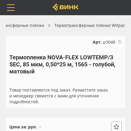
Orafol
Бренды
Доставка
отрансферные плёнки
Термотрансферные плёнки Witpac
Арт.
р3048
Термопленка NOVA-FLEX LOWTEMP/3
Каталог
Весь каталог
SEC, 85 мкм, 0,50*25 м, 1565 - голубой,
матовый
Orafol
Рулонные материалы
Бренды
Самоклеящиеся плёнки
Товар поставляется под заказ. Разместите заказ,
и менеджер свяжется с вами для уточнения
подробностей.
Доставка
Листовые материалы
Оплата
Чернила
Цена за:
рул.