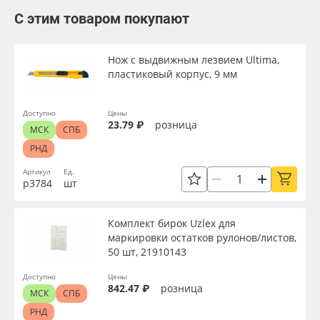
С этим товаром покупают
Нож с выдвижным лезвием Ultima,
пластиковый корпус, 9 мм
Доступно
Цены
23.79 ₽
розница
МСК
СПБ
РНД
Артикул
Ед.
р3784
шт
Комплект бирок Uzlex для
маркировки остатков рулонов/листов,
50 шт, 21910143
Доступно
Цены
842.47 ₽
розница
МСК
СПБ
РНД