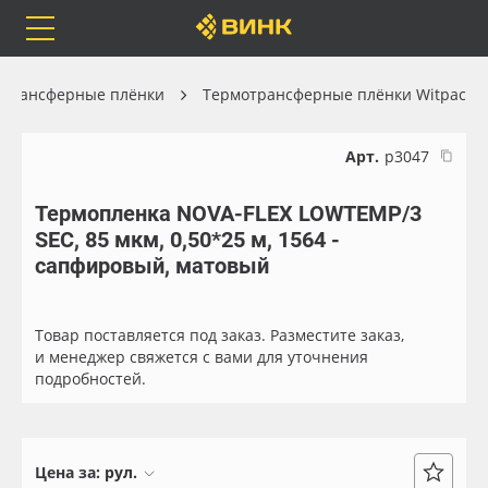
Orafol
Бренды
Доставка
отрансферные плёнки
Термотрансферные плёнки Witpac
Арт.
р3047
Термопленка NOVA-FLEX LOWTEMP/3
Каталог
Весь каталог
SEC, 85 мкм, 0,50*25 м, 1564 -
сапфировый, матовый
Orafol
Рулонные материалы
Бренды
Самоклеящиеся плёнки
Товар поставляется под заказ. Разместите заказ,
и менеджер свяжется с вами для уточнения
подробностей.
Доставка
Листовые материалы
Оплата
Чернила
Цена за:
рул.