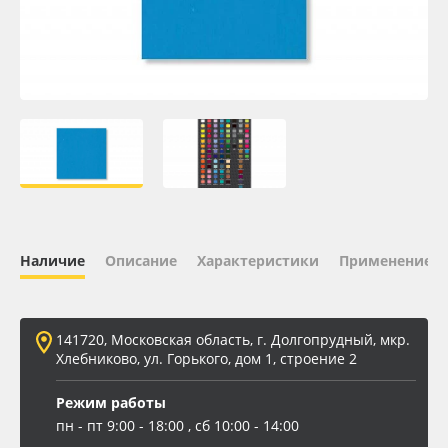
Oracal 641
Orajet 3640
Плёнка монтажная Oratape
ПЭТ листовой
ПЭТ бэклит
Наличие
Описание
Характеристики
Применение
Вспененный ПВХ
141720, Московская область, г. Долгопрудный, мкр.
Баннер
Хлебниково, ул. Горького, дом 1, строение 2
Заготовки для сувениров
Режим работы
пн - пт 9:00 - 18:00 , сб 10:00 - 14:00