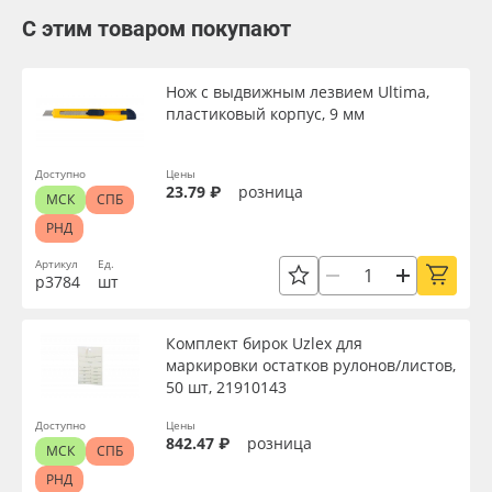
С этим товаром покупают
Нож с выдвижным лезвием Ultima,
пластиковый корпус, 9 мм
Доступно
Цены
23.79 ₽
розница
МСК
СПБ
РНД
Артикул
Ед.
р3784
шт
Комплект бирок Uzlex для
маркировки остатков рулонов/листов,
50 шт, 21910143
Доступно
Цены
842.47 ₽
розница
МСК
СПБ
РНД