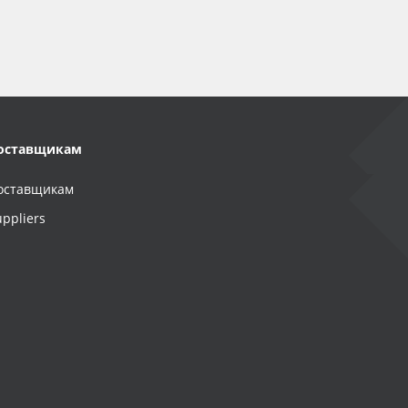
оставщикам
оставщикам
uppliers