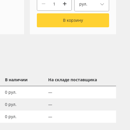
рул.
В корзину
В наличии
На складе поставщика
0
рул.
—
0
рул.
—
0
рул.
—