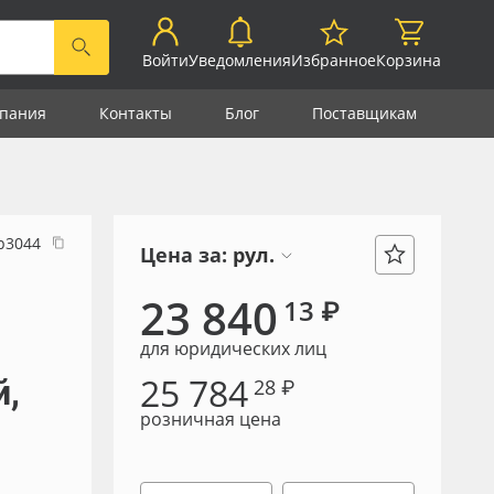
Войти
Уведомления
Избранное
Корзина
пания
Контакты
Блог
Поставщикам
р3044
Цена за:
рул.
23 840
13 ₽
для юридических лиц
25 784
й,
28 ₽
розничная цена