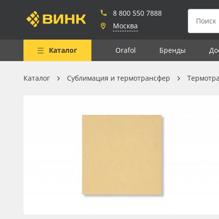
8 800 550 7888
Москва
Каталог
Orafol
Бренды
До
Каталог
Сублимация и термотрансфер
Термотр
Весь каталог
Рулонные материалы
Самоклеящиеся плёнки
Листовые материалы
Чернила
Клей, скотчи и крепёж
Мобильные конструкции и
POS-материалы