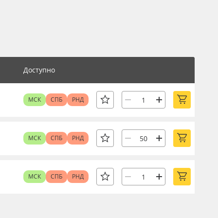
Доступно
МСК
СПБ
РНД
МСК
СПБ
РНД
МСК
СПБ
РНД