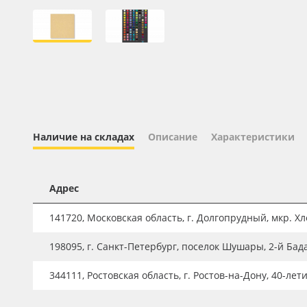
Профильные системы
Сублимация и термотрансфер
Светотехника
Инженерные пластики
Упаковочные материалы
Оборудование и инструмент
Наличие на складах
Описание
Характеристики
Новинки ассортимента
Oracal 641
Адрес
Orajet 3640
141720, Московская область, г. Долгопрудный, мкр. Хле
Плёнка монтажная Oratape
198095, г. Санкт-Петербург, поселок Шушары, 2-й Бад
ПЭТ листовой
ПЭТ бэклит
344111, Ростовская область, г. Ростов-на-Дону, 40-лет
Вспененный ПВХ