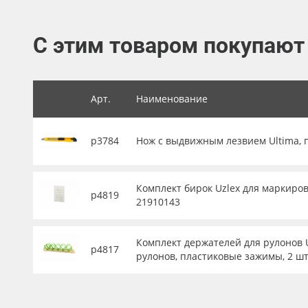
Баннер
С этим товаром покупают
Заготовки для сувениров
Арт.
Наименование
р3784
Нож с выдвижным лезвием Ultima, 
Комплект бирок Uzlex для маркиров
р4819
21910143
Комплект держателей для рулонов U
р4817
рулонов, пластиковые зажимы, 2 шт