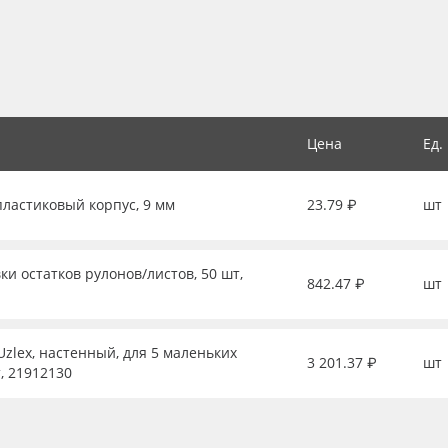
Цена
Ед.
пластиковый корпус, 9 мм
23.79 ₽
шт
ки остатков рулонов/листов, 50 шт,
842.47 ₽
шт
zlex, настенный, для 5 маленьких
3 201.37 ₽
шт
, 21912130