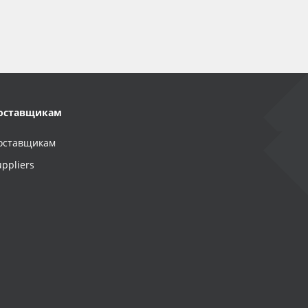
оставщикам
оставщикам
uppliers