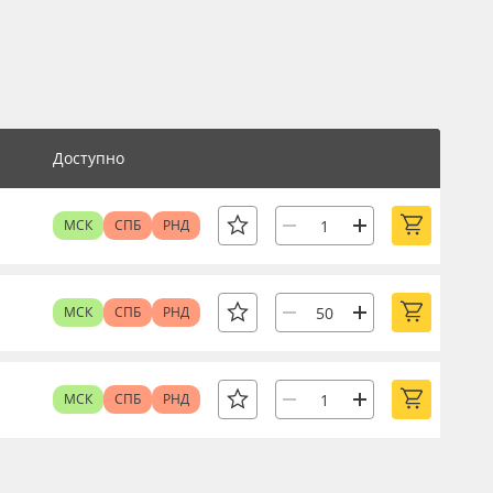
Доступно
МСК
СПБ
РНД
МСК
СПБ
РНД
МСК
СПБ
РНД