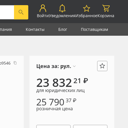
Войти
Уведомления
Избранное
Корзина
пания
Контакты
Блог
Поставщикам
о9546
Цена за:
рул.
23 832
21 ₽
для юридических лиц
25 790
37 ₽
розничная цена