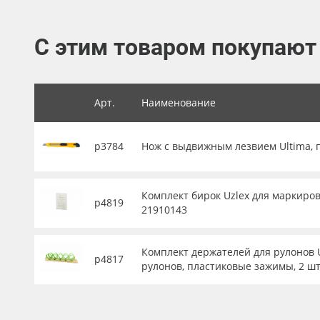
Баннер
С этим товаром покупают
Заготовки для сувениров
Арт.
Наименование
р3784
Нож с выдвижным лезвием Ultima, 
Комплект бирок Uzlex для маркиров
р4819
21910143
Комплект держателей для рулонов U
р4817
рулонов, пластиковые зажимы, 2 шт