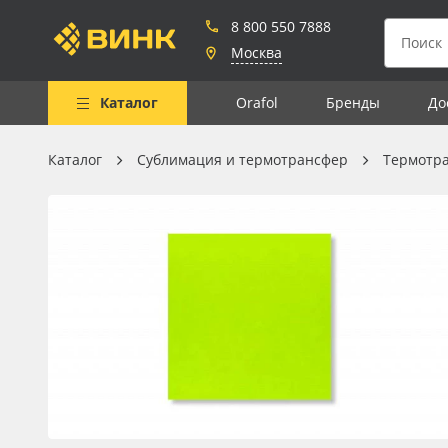
8 800 550 7888
Москва
Каталог
Orafol
Бренды
До
Каталог
Сублимация и термотрансфер
Термотр
Весь каталог
Рулонные материалы
Самоклеящиеся плёнки
Листовые материалы
Чернила
Клей, скотчи и крепёж
Мобильные конструкции и
POS-материалы