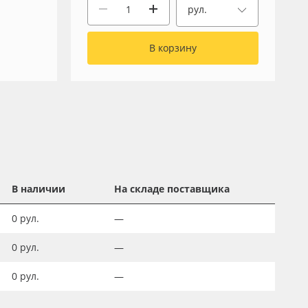
рул.
В корзину
В наличии
На складе поставщика
0
рул.
—
0
рул.
—
0
рул.
—