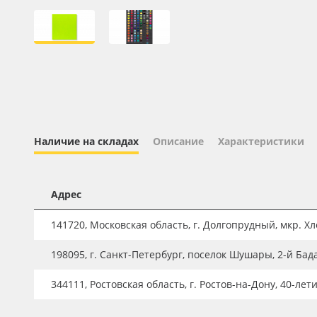
Профильные системы
Сублимация и термотрансфер
Светотехника
Инженерные пластики
Упаковочные материалы
Оборудование и инструмент
Наличие на складах
Описание
Характеристики
Новинки ассортимента
Oracal 641
Адрес
Orajet 3640
141720, Московская область, г. Долгопрудный, мкр. Хле
Плёнка монтажная Oratape
198095, г. Санкт-Петербург, поселок Шушары, 2-й Бад
ПЭТ листовой
ПЭТ бэклит
344111, Ростовская область, г. Ростов-на-Дону, 40-лет
Вспененный ПВХ