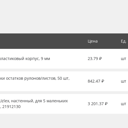
Цена
Ед.
пластиковый корпус, 9 мм
23.79 ₽
шт
ки остатков рулонов/листов, 50 шт,
842.47 ₽
шт
zlex, настенный, для 5 маленьких
3 201.37 ₽
шт
, 21912130