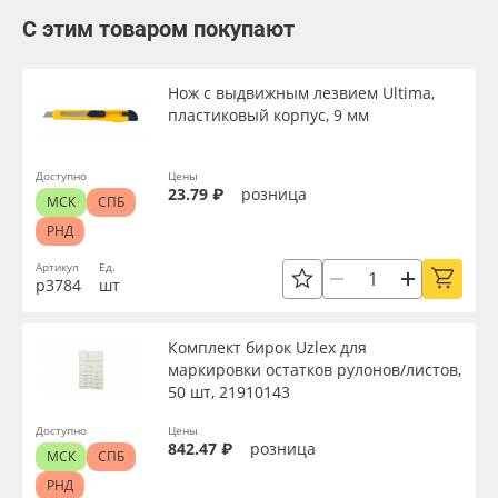
С этим товаром покупают
Нож с выдвижным лезвием Ultima,
пластиковый корпус, 9 мм
Доступно
Цены
23.79 ₽
розница
МСК
СПБ
РНД
Артикул
Ед.
р3784
шт
Комплект бирок Uzlex для
маркировки остатков рулонов/листов,
50 шт, 21910143
Доступно
Цены
842.47 ₽
розница
МСК
СПБ
РНД