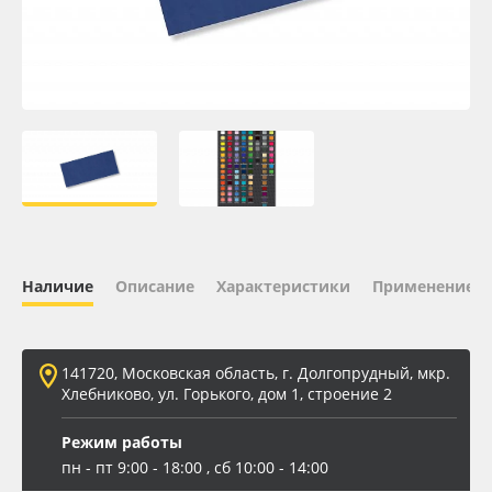
Oracal 641
Orajet 3640
Плёнка монтажная Oratape
ПЭТ листовой
ПЭТ бэклит
Наличие
Описание
Характеристики
Применение
Вспененный ПВХ
141720, Московская область, г. Долгопрудный, мкр.
Баннер
Хлебниково, ул. Горького, дом 1, строение 2
Заготовки для сувениров
Режим работы
пн - пт 9:00 - 18:00 , сб 10:00 - 14:00