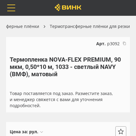
Orafol
Бренды
Доставка
ансферные плёнки
Термотрансферные плёнки для резки
Арт.
р3092
Термопленка NOVA-FLEX PREMIUM, 90
Каталог
Весь каталог
мкм, 0,50*10 м, 1033 - светлый NAVY
(ВМФ), матовый
Orafol
Рулонные материалы
Бренды
Самоклеящиеся плёнки
Товар поставляется под заказ. Разместите заказ,
и менеджер свяжется с вами для уточнения
подробностей.
Доставка
Листовые материалы
Оплата
Чернила
Цена за:
рул.