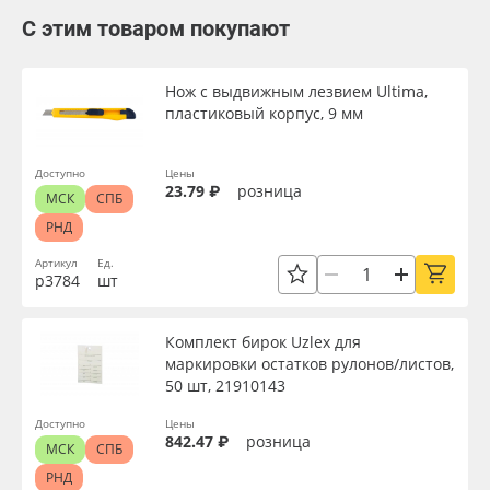
С этим товаром покупают
Нож с выдвижным лезвием Ultima,
пластиковый корпус, 9 мм
Доступно
Цены
23.79 ₽
розница
МСК
СПБ
РНД
Артикул
Ед.
р3784
шт
Комплект бирок Uzlex для
маркировки остатков рулонов/листов,
50 шт, 21910143
Доступно
Цены
842.47 ₽
розница
МСК
СПБ
РНД