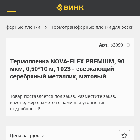
Orafol
Бренды
Доставка
ансферные плёнки
Термотрансферные плёнки для резки
Арт.
р3090
Термопленка NOVA-FLEX PREMIUM, 90
Каталог
Весь каталог
мкм, 0,50*10 м, 1023 - сверкающий
серебряный металлик, матовый
Orafol
Рулонные материалы
Бренды
Самоклеящиеся плёнки
Товар поставляется под заказ. Разместите заказ,
и менеджер свяжется с вами для уточнения
подробностей.
Доставка
Листовые материалы
Оплата
Чернила
Цена за:
рул.