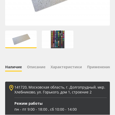
Oracal 641
Orajet 3640
Плёнка монтажная Oratape
ПЭТ листовой
ПЭТ бэклит
Наличие
Описание
Характеристики
Применение
Вспененный ПВХ
141720, Московская область, г. Долгопрудный, мкр.
Баннер
Хлебниково, ул. Горького, дом 1, строение 2
Заготовки для сувениров
Режим работы
пн - пт 9:00 - 18:00 , сб 10:00 - 14:00