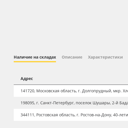
Профильные системы
Сублимация и термотрансфер
Светотехника
Инженерные пластики
Упаковочные материалы
Оборудование и инструмент
Наличие на складах
Описание
Характеристики
Новинки ассортимента
Oracal 641
Адрес
Orajet 3640
141720, Московская область, г. Долгопрудный, мкр. Хле
Плёнка монтажная Oratape
198095, г. Санкт-Петербург, поселок Шушары, 2-й Бад
ПЭТ листовой
ПЭТ бэклит
344111, Ростовская область, г. Ростов-на-Дону, 40-лет
Вспененный ПВХ