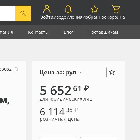
Войти
Уведомления
Избранное
Корзина
пания
Контакты
Блог
Поставщикам
р3082
Цена за:
рул.
5 652
61 ₽
м,
для юридических лиц
6 114
35 ₽
розничная цена