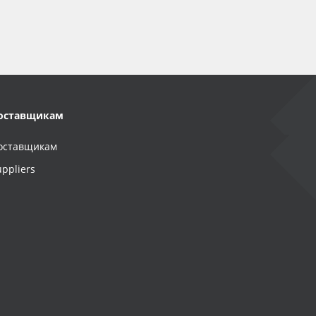
оставщикам
оставщикам
uppliers