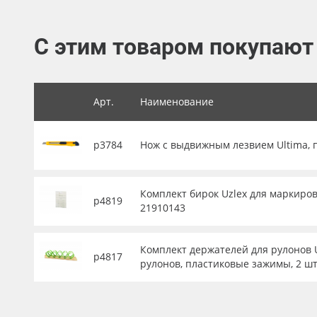
Баннер
С этим товаром покупают
Заготовки для сувениров
Арт.
Наименование
р3784
Нож с выдвижным лезвием Ultima, 
Комплект бирок Uzlex для маркиров
р4819
21910143
Комплект держателей для рулонов U
р4817
рулонов, пластиковые зажимы, 2 шт