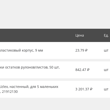
Цена
Ед.
пластиковый корпус, 9 мм
23.79 ₽
шт
ки остатков рулонов/листов, 50 шт,
842.47 ₽
шт
zlex, настенный, для 5 маленьких
3 201.37 ₽
шт
, 21912130