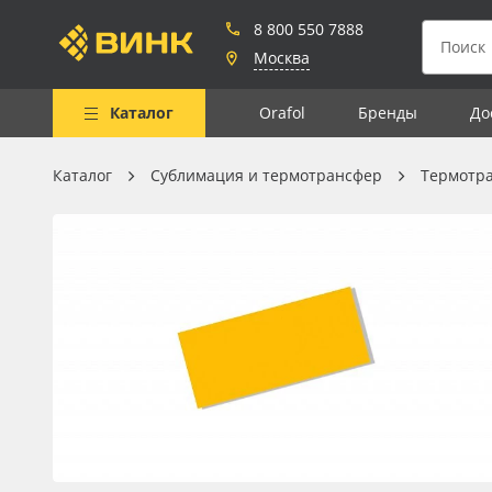
8 800 550 7888
Москва
Каталог
Orafol
Бренды
До
Каталог
Сублимация и термотрансфер
Термотр
Весь каталог
Рулонные материалы
Самоклеящиеся плёнки
Листовые материалы
Чернила
Клей, скотчи и крепёж
Мобильные конструкции и
POS-материалы