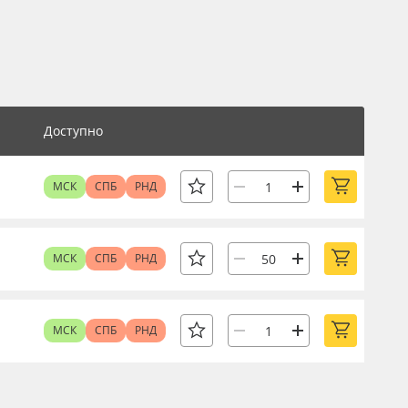
Доступно
МСК
СПБ
РНД
МСК
СПБ
РНД
МСК
СПБ
РНД