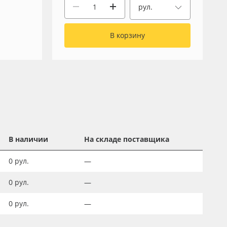
рул.
В корзину
В наличии
На складе поставщика
0
рул.
—
0
рул.
—
0
рул.
—