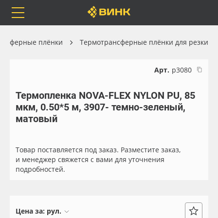
Orafol
Бренды
Доставка
ансферные плёнки
Термотрансферные плёнки для резки
Арт.
р3080
Термопленка NOVA-FLEX NYLON PU, 85
Каталог
Весь каталог
мкм, 0.50*5 м, 3907- темно-зеленый,
матовый
Orafol
Рулонные материалы
Бренды
Самоклеящиеся плёнки
Товар поставляется под заказ. Разместите заказ,
и менеджер свяжется с вами для уточнения
подробностей.
Доставка
Листовые материалы
Оплата
Чернила
Цена за:
рул.