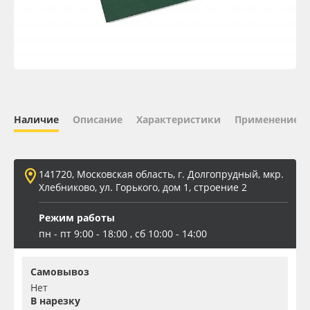
Oracal 641
Orajet 3640
Плёнка монтажная Oratape
Наличие
Описание
Характеристики
Применение
ПЭТ листовой
ПЭТ бэклит
141720, Московская область, г. Долгопрудный, мкр.
Хлебниково, ул. Горького, дом 1, строение 2
Вспененный ПВХ
Режим работы
пн - пт 9:00 - 18:00 , сб 10:00 - 14:00
Баннер
Самовывоз
Заготовки для сувениров
Нет
В нарезку