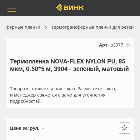
Orafol
Бренды
Доставка
ансферные плёнки
Термотрансферные плёнки для резки
Арт.
р3077
Термопленка NOVA-FLEX NYLON PU, 85
Каталог
Весь каталог
мкм, 0.50*5 м, 3904 - зеленый, матовый
Orafol
Рулонные материалы
Товар поставляется под заказ. Разместите заказ,
Бренды
Самоклеящиеся плёнки
и менеджер свяжется с вами для уточнения
подробностей.
Доставка
Листовые материалы
Оплата
Чернила
Цена за:
рул.