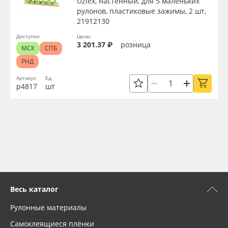
Uzlex, настенный, для 5 маленьких
рулонов, пластиковые зажимы, 2 шт,
21912130
Доступно
Цены
3 201.37 ₽
розница
МСК
СПБ
РНД
Артикул
Ед.
р4817
шт
Весь каталог
Рулонные материалы
Самоклеящиеся плёнки