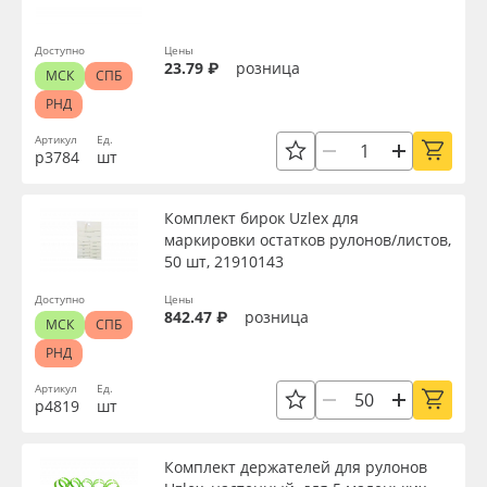
Доступно
Цены
23.79 ₽
розница
МСК
СПБ
РНД
Артикул
Ед.
р3784
шт
Комплект бирок Uzlex для
маркировки остатков рулонов/листов,
50 шт, 21910143
Доступно
Цены
842.47 ₽
розница
МСК
СПБ
РНД
Артикул
Ед.
р4819
шт
Комплект держателей для рулонов