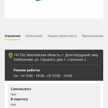
Oracal 641
Orajet 3640
Плёнка монтажная Oratape
Наличие
Описание
Характеристики
Применение
ПЭТ листовой
141720, Московская область, г. Долгопрудный, мкр.
ПЭТ бэклит
Хлебниково, ул. Горького, дом 1, строение 2
Режим работы
Вспененный ПВХ
пн - пт 9:00 - 18:00 , сб 10:00 - 14:00
Баннер
Самовывоз
Нет
Заготовки для сувениров
В нарезку
Нет