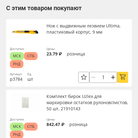
С этим товаром покупают
Нож с выдвижным лезвием Ultima,
пластиковый корпус, 9 мм
Доступно
Цены
23.79 ₽
розница
МСК
СПБ
РНД
Артикул
Ед.
р3784
шт
Комплект бирок Uzlex для
маркировки остатков рулонов/листов,
50 шт, 21910143
Доступно
Цены
842.47 ₽
розница
МСК
СПБ
РНД