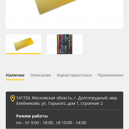
Oracal 641
Orajet 3640
Плёнка монтажная Oratape
ПЭТ листовой
ПЭТ бэклит
Наличие
Описание
Характеристики
Применение
Вспененный ПВХ
141720, Московская область, г. Долгопрудный, мкр.
Баннер
Хлебниково, ул. Горького, дом 1, строение 2
Заготовки для сувениров
Режим работы
пн - пт 9:00 - 18:00 , сб 10:00 - 14:00