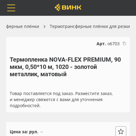
Orafol
Бренды
Доставка
ансферные плёнки
Термотрансферные плёнки для резки
Арт.
о6703
Термопленка NOVA-FLEX PREMIUM, 90
Каталог
Весь каталог
мкм, 0,50*10 м, 1020 - золотой
металлик, матовый
Orafol
Рулонные материалы
Бренды
Самоклеящиеся плёнки
Товар поставляется под заказ. Разместите заказ,
и менеджер свяжется с вами для уточнения
подробностей.
Доставка
Листовые материалы
Оплата
Чернила
Цена за:
рул.