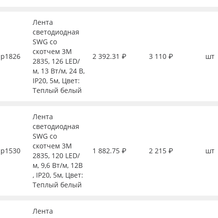
Лента
светодиодная
SWG со
скотчем 3М
р1826
2 392.31 ₽
3 110 ₽
шт
2835, 126 LED/
м, 13 Вт/м, 24 В,
IP20, 5м, Цвет:
Теплый белый
Лента
светодиодная
SWG со
скотчем 3М
р1530
1 882.75 ₽
2 215 ₽
шт
2835, 120 LED/
м, 9,6 Вт/м, 12В
, IP20, 5м, Цвет:
Теплый белый
Лента