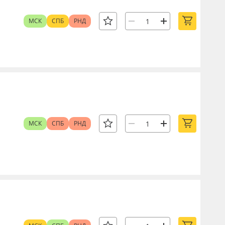
МСК
СПБ
РНД
МСК
СПБ
РНД