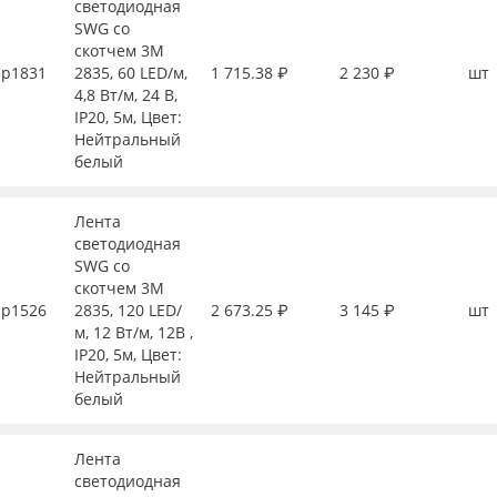
светодиодная
SWG со
скотчем 3М
р1831
2835, 60 LED/м,
1 715.38 ₽
2 230 ₽
шт
4,8 Вт/м, 24 В,
IP20, 5м, Цвет:
Нейтральный
белый
Лента
светодиодная
SWG со
скотчем 3М
р1526
2835, 120 LED/
2 673.25 ₽
3 145 ₽
шт
м, 12 Вт/м, 12В ,
IP20, 5м, Цвет:
Нейтральный
белый
Лента
светодиодная