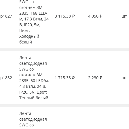
SWG со
скотчем 3М
2835, 168 LED/
р1827
3 115.38 ₽
4 050 ₽
шт
м, 17,3 Вт/м, 24
В, IP20, 5м,
Цвет:
Холодный
белый
Лента
светодиодная
SWG со
скотчем 3М
р1832
1 715.38 ₽
2 230 ₽
шт
2835, 60 LED/м,
4,8 Вт/м, 24 В,
IP20, 5м, Цвет:
Теплый белый
Лента
светодиодная
SWG со