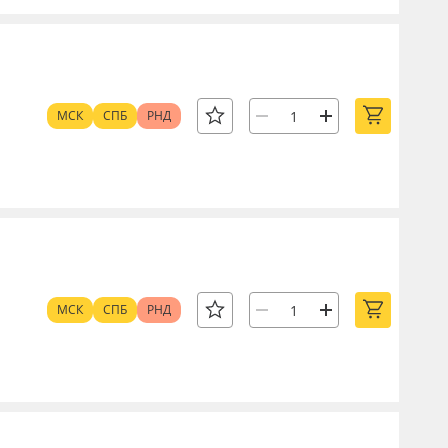
МСК
СПБ
РНД
МСК
СПБ
РНД