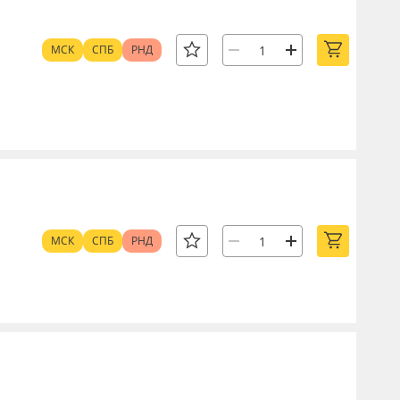
МСК
СПБ
РНД
МСК
СПБ
РНД