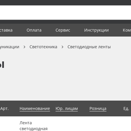
ставка
Оплата
Сервис
Инструкции
Ком
уникации
Светотехника
Светодиодные ленты
ы
Арт.
Наименование
Юр. лицам
Розница
Ед.
Лента
светодиодная