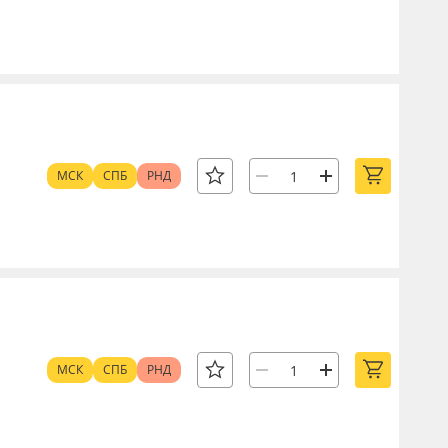
МСК
СПБ
РНД
МСК
СПБ
РНД