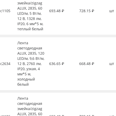
змейка/zigzag
ALUX, 2835, 60
с1105
693.48 ₽
728.15 ₽
шт
LED/м, 5 Вт/м,
12 В, 1328 лм,
IP20, 6 мм*5 м,
теплый белый
Лента
светодиодная
ALUX, 2835, 120
LED/м, 9,6 Вт/м,
с2634
12 В, 2760 лм,
636.65 ₽
668.48 ₽
шт
IP20, узкая, 4
мм*5 м,
холодный
белый
Лента
светодиодная
змейка/zigzag
ALUX, 2835, 60