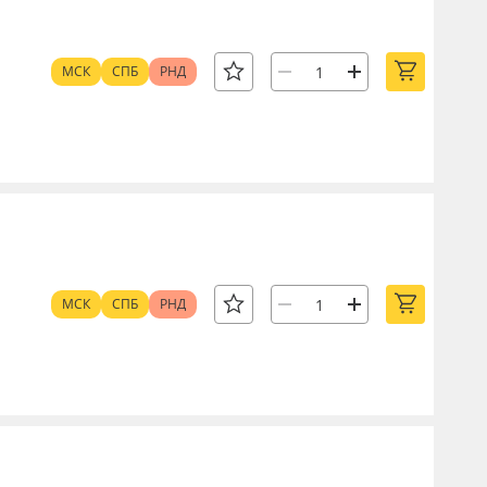
МСК
СПБ
РНД
МСК
СПБ
РНД