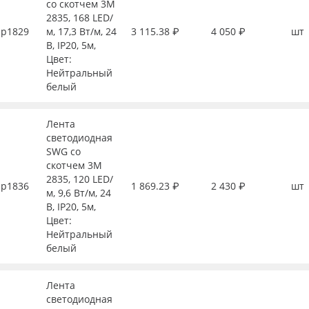
со скотчем 3М
2835, 168 LED/
р1829
м, 17,3 Вт/м, 24
3 115.38 ₽
4 050 ₽
шт
В, IP20, 5м,
Цвет:
Нейтральный
белый
Лента
светодиодная
SWG со
скотчем 3М
2835, 120 LED/
р1836
1 869.23 ₽
2 430 ₽
шт
м, 9,6 Вт/м, 24
В, IP20, 5м,
Цвет:
Нейтральный
белый
Лента
светодиодная