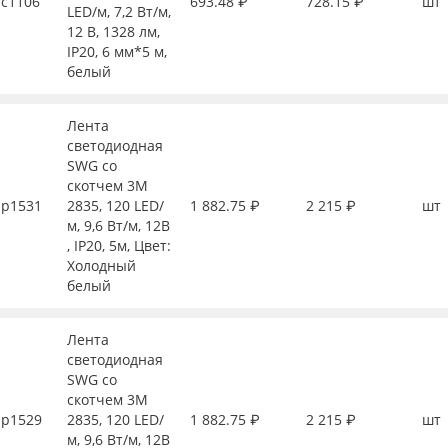
с1106
693.48 ₽
728.15 ₽
шт
LED/м, 7,2 Вт/м,
12 В, 1328 лм,
IP20, 6 мм*5 м,
белый
Лента
светодиодная
SWG со
скотчем 3М
р1531
2835, 120 LED/
1 882.75 ₽
2 215 ₽
шт
м, 9,6 Вт/м, 12В
, IP20, 5м, Цвет:
Холодный
белый
Лента
светодиодная
SWG со
скотчем 3М
р1529
2835, 120 LED/
1 882.75 ₽
2 215 ₽
шт
м, 9,6 Вт/м, 12В