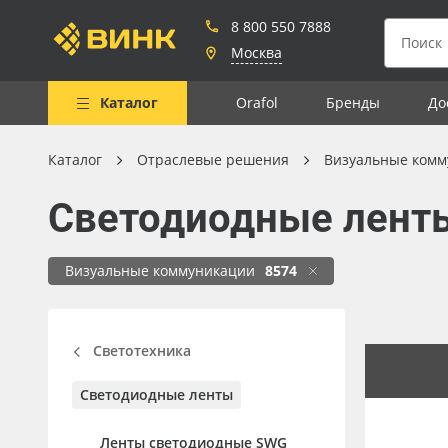
8 800 550 7888
Москва
Каталог
Orafol
Бренды
До
Каталог
Отраслевые решения
Визуальные комм
Весь каталог
Светодиодные лент
Рулонные материалы
Самоклеящиеся плёнки
Визуальные коммуникации
8574
Листовые материалы
Чернила
Светотехника
Клей, скотчи и крепёж
Светодиодные ленты
Мобильные конструкции и
POS-материалы
Ленты светодиодные SWG