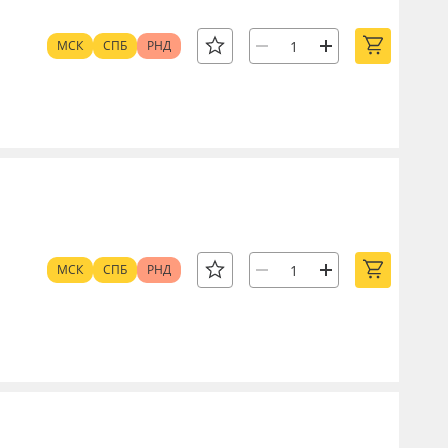
МСК
СПБ
РНД
МСК
СПБ
РНД