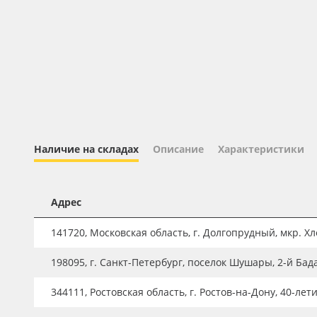
Профильные системы
Сублимация и термотрансфер
Светотехника
Инженерные пластики
Упаковочные материалы
Оборудование и инструмент
Наличие на складах
Описание
Характеристики
Новинки ассортимента
Oracal 641
Адрес
Orajet 3640
Плёнка монтажная Oratape
141720, Московская область, г. Долгопрудный, мкр. Хле
ПЭТ листовой
198095, г. Санкт-Петербург, поселок Шушары, 2-й Бад
ПЭТ бэклит
344111, Ростовская область, г. Ростов-на-Дону, 40-лет
Вспененный ПВХ