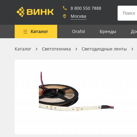
8 800 550 7888
Москва
Каталог
Orafol
Бренды
До
Каталог
Светотехника
Светодиодные ленты
Весь каталог
Рулонные материалы
Самоклеящиеся плёнки
Листовые материалы
Чернила
Клей, скотчи и крепёж
Мобильные конструкции и
POS-материалы