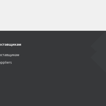
оставщикам
оставщикам
uppliers