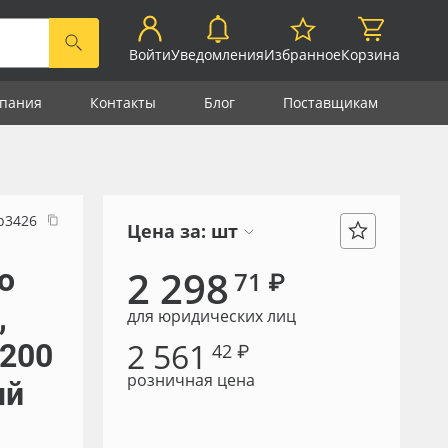
Войти
Уведомления
Избранное
Корзина
пания
Контакты
Блог
Поставщикам
р3426
Цена за:
шт
о
2 298
71 ₽
,
для юридических лиц
2 561
3200
42 ₽
розничная цена
ый