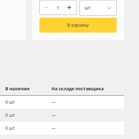
шт
В корзину
В наличии
На складе поставщика
0
шт
—
0
шт
—
0
шт
—