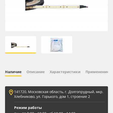
Oracal 641
Orajet 3640
Плёнка монтажная Oratape
ПЭТ листовой
ПЭТ бэклит
Наличие
Описание
Характеристики
Применение
Вспененный ПВХ
Баннер
141720, Московская область, г. Долгопрудный, мкр.
Хлебниково, ул. Горького, дом 1, строение 2
Заготовки для сувениров
Режим работы