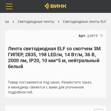
Orafol
Бренды
Доставка
хника
Светодиодные ленты
Светодиодные ленты ELF
Арт.
р3419
Лента светодиодная ELF со скотчем 3М
Каталог
Весь каталог
ГИПЕР, 2835, 198 LED/м, 14 Вт/м, 36 В,
2000 лм, IP20, 10 мм*5 м, нейтральный
Orafol
Рулонные материалы
белый
Бренды
Самоклеящиеся плёнки
Товар поставляется под заказ. Разместите заказ,
и менеджер свяжется с вами для уточнения
Доставка
Листовые материалы
подробностей.
Оплата
Чернила