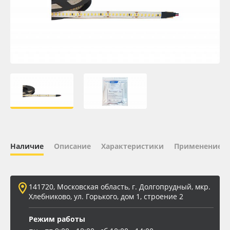
Oracal 641
Orajet 3640
Плёнка монтажная Oratape
ПЭТ листовой
ПЭТ бэклит
Наличие
Описание
Характеристики
Применение
Вспененный ПВХ
Баннер
141720, Московская область, г. Долгопрудный, мкр.
Хлебниково, ул. Горького, дом 1, строение 2
Заготовки для сувениров
Режим работы