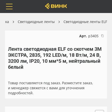
Orafol
Бренды
Доставка
хника
Светодиодные ленты
Светодиодные ленты ELF
Арт.
р3405
Лента светодиодная ELF со скотчем 3М
Каталог
Весь каталог
ЭКСТРА, 2835, 192 LED/м, 18 Вт/м, 24 В,
3200 лм, IP20, 10 мм*5 м, нейтральный
Orafol
Рулонные материалы
белый
Бренды
Самоклеящиеся плёнки
Товар поставляется под заказ. Разместите заказ,
и менеджер свяжется с вами для уточнения
Доставка
Листовые материалы
подробностей.
Оплата
Чернила