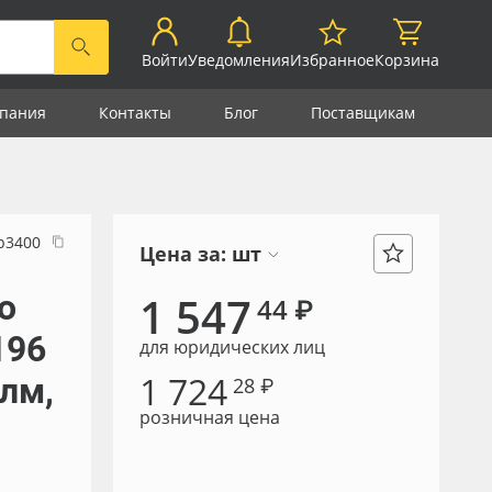
Войти
Уведомления
Избранное
Корзина
пания
Контакты
Блог
Поставщикам
р3400
Цена за:
шт
о
1 547
44 ₽
196
для юридических лиц
1 724
 лм,
28 ₽
розничная цена