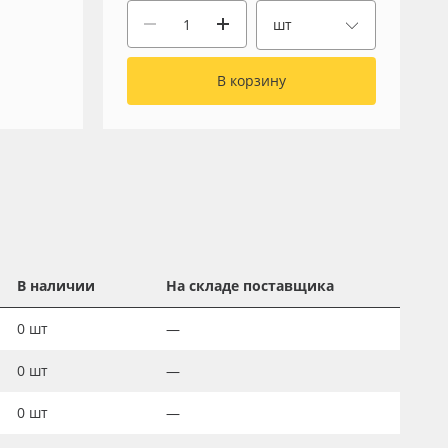
шт
В корзину
В наличии
На складе поставщика
0
шт
—
0
шт
—
0
шт
—