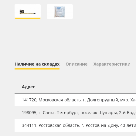
Профильные системы
Сублимация и термотрансфер
Светотехника
Инженерные пластики
Упаковочные материалы
Оборудование и инструмент
Наличие на складах
Описание
Характеристики
Новинки ассортимента
Oracal 641
Адрес
Orajet 3640
Плёнка монтажная Oratape
141720, Московская область, г. Долгопрудный, мкр. Хле
ПЭТ листовой
198095, г. Санкт-Петербург, поселок Шушары, 2-й Бад
ПЭТ бэклит
344111, Ростовская область, г. Ростов-на-Дону, 40-лет
Вспененный ПВХ