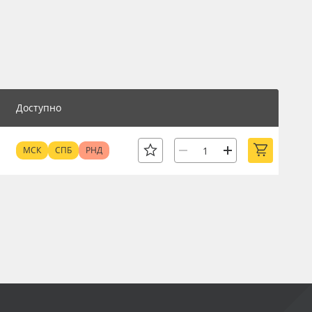
Доступно
МСК
СПБ
РНД