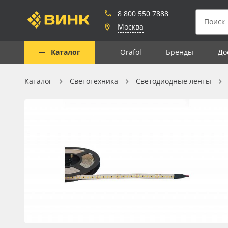
8 800 550 7888
Москва
Каталог
Orafol
Бренды
До
Каталог
Светотехника
Светодиодные ленты
Весь каталог
Рулонные материалы
Самоклеящиеся плёнки
Листовые материалы
Чернила
Клей, скотчи и крепёж
Мобильные конструкции и
POS-материалы