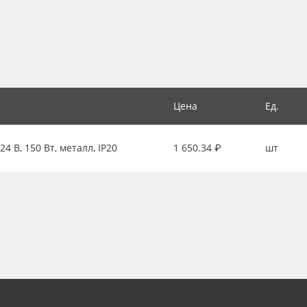
Цена
Ед.
 В, 150 Вт, металл, IP20
1 650.34 ₽
шт