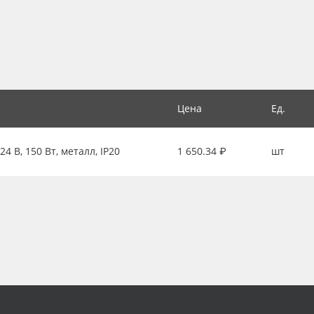
Цена
Ед.
 В, 150 Вт, металл, IP20
1 650.34 ₽
шт