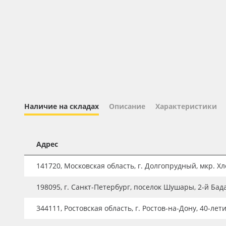
Профильные системы
Сублимация и термотрансфер
Светотехника
Инженерные пластики
Упаковочные материалы
Оборудование и инструмент
Наличие на складах
Описание
Характеристики
Новинки ассортимента
Oracal 641
Адрес
Orajet 3640
Плёнка монтажная Oratape
141720, Московская область, г. Долгопрудный, мкр. Хле
ПЭТ листовой
198095, г. Санкт-Петербург, поселок Шушары, 2-й Бад
ПЭТ бэклит
344111, Ростовская область, г. Ростов-на-Дону, 40-лет
Вспененный ПВХ