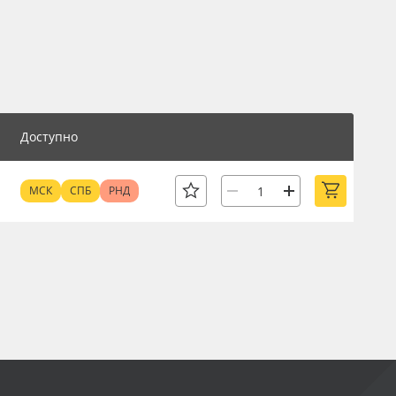
Доступно
МСК
СПБ
РНД