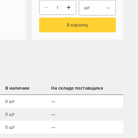
шт
В корзину
В наличии
На складе поставщика
0
шт
—
0
шт
—
0
шт
—