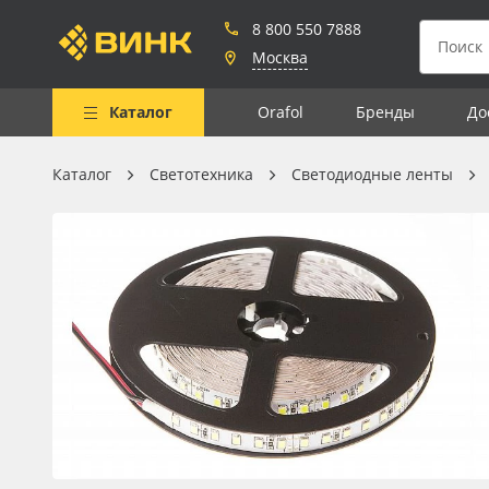
8 800 550 7888
Москва
Каталог
Orafol
Бренды
До
Каталог
Светотехника
Светодиодные ленты
Весь каталог
Рулонные материалы
Самоклеящиеся плёнки
Листовые материалы
Чернила
Клей, скотчи и крепёж
Мобильные конструкции и
POS-материалы