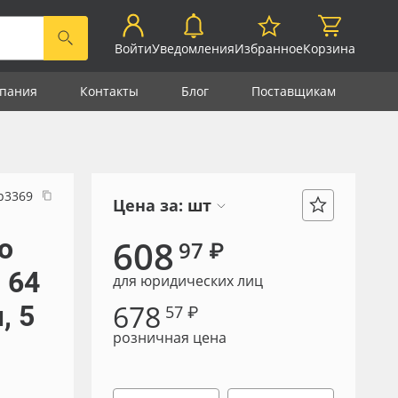
Войти
Уведомления
Избранное
Корзина
пания
Контакты
Блог
Поставщикам
р3369
Цена за:
шт
о
608
97 ₽
 64
для юридических лиц
678
, 5
57 ₽
розничная цена