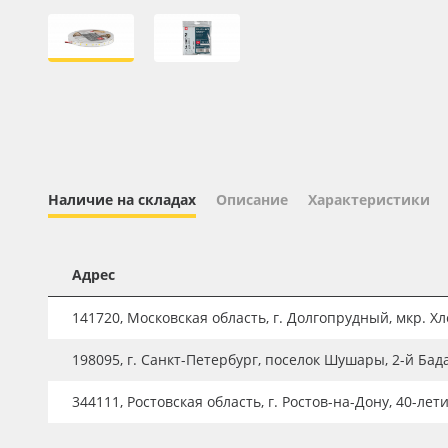
Профильные системы
Сублимация и термотрансфер
Светотехника
Инженерные пластики
Упаковочные материалы
Оборудование и инструмент
Наличие на складах
Описание
Характеристики
Новинки ассортимента
Oracal 641
Адрес
Orajet 3640
141720, Московская область, г. Долгопрудный, мкр. Хле
Плёнка монтажная Oratape
198095, г. Санкт-Петербург, поселок Шушары, 2-й Бад
ПЭТ листовой
ПЭТ бэклит
344111, Ростовская область, г. Ростов-на-Дону, 40-лет
Вспененный ПВХ