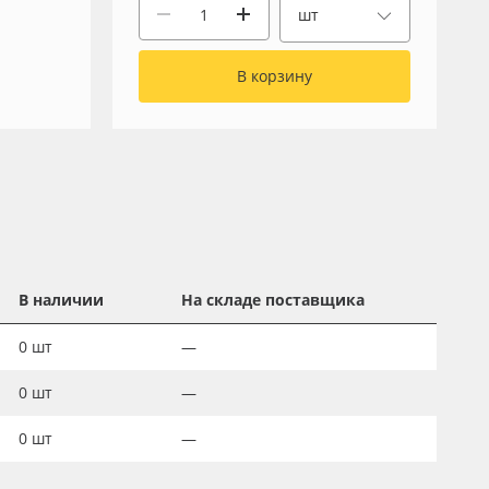
шт
В корзину
В наличии
На складе поставщика
0
шт
—
0
шт
—
0
шт
—