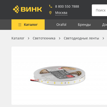
8 800 550 7888
Москва
Каталог
Orafol
Бренды
До
Каталог
Светотехника
Светодиодные ленты
Весь каталог
Рулонные материалы
Самоклеящиеся плёнки
Листовые материалы
Чернила
Клей, скотчи и крепёж
Мобильные конструкции и
POS-материалы