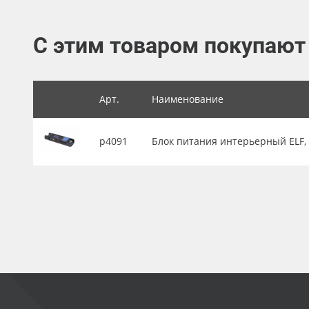
Баннер
С этим товаром покупают
Заготовки для сувениров
Арт.
Наименование
р4091
Блок питания интерьерный ELF, 24