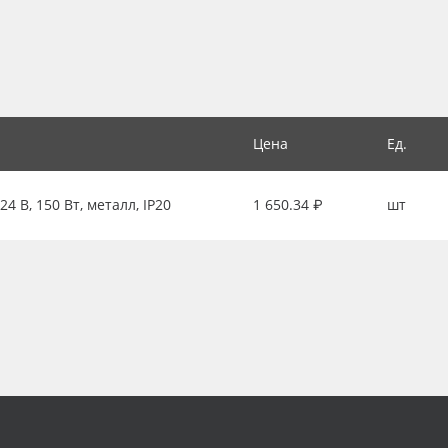
Цена
Ед.
 В, 150 Вт, металл, IP20
1 650.34 ₽
шт