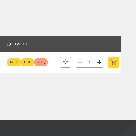
Доступно
МСК
СПБ
РНД