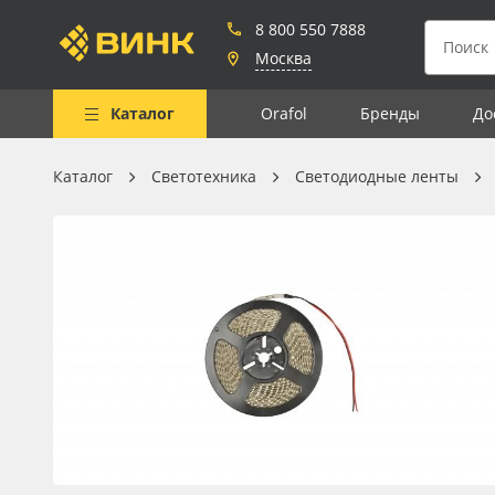
8 800 550 7888
Москва
Каталог
Orafol
Бренды
До
Каталог
Светотехника
Светодиодные ленты
Весь каталог
Рулонные материалы
Самоклеящиеся плёнки
Листовые материалы
Чернила
Клей, скотчи и крепёж
Мобильные конструкции и
POS-материалы