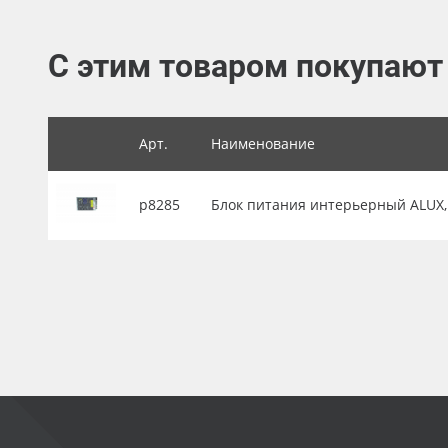
Баннер
С этим товаром покупают
Заготовки для сувениров
Арт.
Наименование
р8285
Блок питания интерьерный ALUX, I