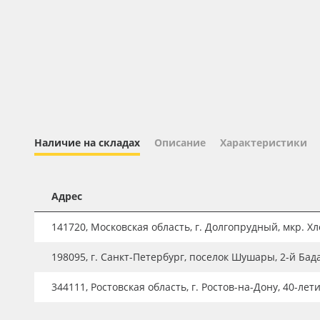
Профильные системы
Сублимация и термотрансфер
Светотехника
Инженерные пластики
Упаковочные материалы
Оборудование и инструмент
Наличие на складах
Описание
Характеристики
Новинки ассортимента
Oracal 641
Адрес
Orajet 3640
141720, Московская область, г. Долгопрудный, мкр. Хле
Плёнка монтажная Oratape
198095, г. Санкт-Петербург, поселок Шушары, 2-й Бад
ПЭТ листовой
ПЭТ бэклит
344111, Ростовская область, г. Ростов-на-Дону, 40-лет
Вспененный ПВХ