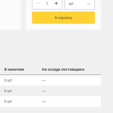
шт
В корзину
В наличии
На складе поставщика
0
шт
—
0
шт
—
0
шт
—