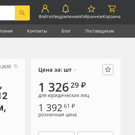
Войти
Уведомления
Избранное
Корзина
пания
Контакты
Блог
Поставщикам
с2635
Цена за:
шт
,
1 326
29 ₽
12
для юридических лиц
1 392
м,
61 ₽
розничная цена