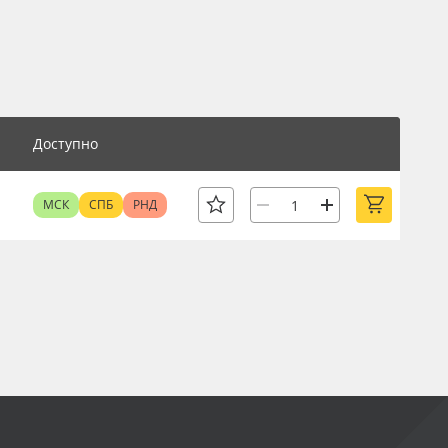
Доступно
МСК
СПБ
РНД